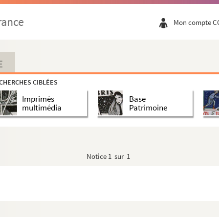
rance
Mon compte C
E
CHERCHES CIBLÉES
Imprimés
Base
multimédia
Patrimoine
Notice
1 sur 1