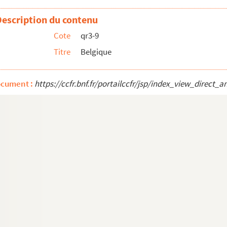
Description du contenu
Cote
qr3-9
Titre
Belgique
ocument :
https://ccfr.bnf.fr/portailccfr/jsp/index_view_dire
e et à l'Artois