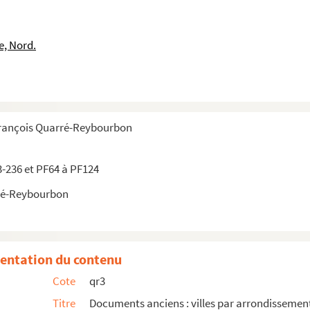
e, Nord.
François Quarré-Reybourbon
3-236 et PF64 à PF124
ré-Reybourbon
entation du contenu
Cote
qr3
Titre
Documents anciens : villes par arrondissemen