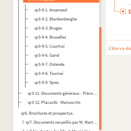
qr3-9-1. Anseroeul
qr3-9-2. Blankenberghe
qr3-9-3. Bruges
qr3-9-4. Bruxelles
qr3-9-5. Courtrai
Citer ce d
qr3-9-6. Gand
qr3-9-7. Ostende
qr3-9-8. Tournai
qr3-9-9. Ypres
qr3-11. Documents généraux - Pièces étrangères à la Fland
qr3-12. Placards - Manuscrits
qr6. Brochures et prospectus
qr7. Documents recueillis par M. Martin Delahaye