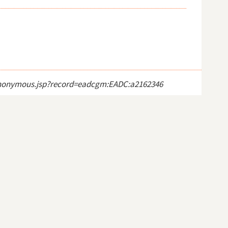
ct_anonymous.jsp?record=eadcgm:EADC:a2162346