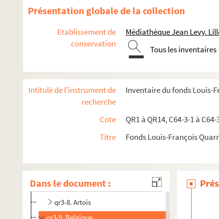
Présentation globale de la collection
Etablissement de
Médiathèque Jean Levy. Lill
conservation
qr1. Collections bibliographiques - Documents
Tous les inventaires
qr2. Eléments biographiques de personnages
qr3. Documents anciens : villes par arrondissements
Intitulé de l'instrument de
Inventaire du fonds Louis-
qr3-1. Arrondissement d'Avesnes
recherche
qr3-2. Arrondissement de Cambrai
Cote
QR1 à QR14, C64-3-1 à C64-
qr3-3. Douai
Titre
Fonds Louis-François Quar
qr3-4. Arrondissement de Dunkerque
qr3-5. Arrondissement d'Hazebrouck
qr3-6. Lille
Dans le document :
Prés
qr3-7. Arrondissement de Valenciennes
qr3-8. Artois
qr3-9. Belgique