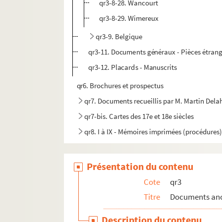
qr3-8-28. Wancourt
qr3-8-29. Wimereux
qr3-9. Belgique
qr3-11. Documents généraux - Pièces étrangèr
qr3-12. Placards - Manuscrits
qr6. Brochures et prospectus
qr7. Documents recueillis par M. Martin Del
qr7-bis. Cartes des 17e et 18e siècles
qr8. I à IX - Mémoires imprimées (procédures)
qr9. Documents divers
qr11. Factum issus du Don rombaut
Présentation du contenu
qr12. Menus
Cote
qr3
qr4. Documents anciens : Arrondissement de L
Titre
Documents anci
qr5. Documentation pour travaux à publier
Description du contenu