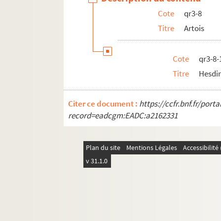
qr13. Documents Quarré-Reybourbon extraits
Cote
qr3-8
qr14. Ouvrages de Quarré-Reybourbon reliés 
Titre
Artois
c64-3. Carton 64-3 : Lithographies de l'Abeille 
pf65. Portefeuille 65 : Pièces concernant la vil
Cote
qr3-8-
pf66-1. Portefeuille 66-1 : Gravures et photo
Titre
Hesdi
pf66-2. Portefeuille 66 -2 : Photographies
pf66bis. Portefeuille 66 bis : Plans manuscrits
Citer ce document :
https://ccfr.bnf.fr/por
pf67. Portefeuille 67 : Plans de propriétés pri
record=eadcgm:EADC:a2162331
pf68. Portefeuille 68 : Documents relatifs au
pf70. Portefeuille 70 : Plans de la ville de Li
Plan du site
Mentions Légales
Accessibilit
pf80. Portefeuille 80 : Réclames commerciales 
v 31.1.0
pf81. Portefeuillet 81 : Affiches, imprimés et 
pf82. Portefeuille 82 : ohotographies et récl
pf83. Portefeuille 83 : Pièces concernant le No
pf85. Portefeuille 85 : Impressions lilloises, 