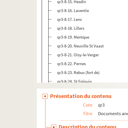
qr3-8-15. Hesdin
qr3-8-16. Laventie
qr3-8-17. Lens
qr3-8-18. Lillers
qr3-8-19. Mentque
qr3-8-20. Neuville St Vaast
qr3-8-21. Oisy-le-Verger
qr3-8-22. Pernes
qr3-8-23. Rebus (fort de)
qr3-8-24. St Folquin
qr3-8-25. St Omer
Présentation du contenu
qr3-8-26. St-Pol
Cote
qr3
qr3-8-27. Vitry
Titre
Documents anci
qr3-8-28. Wancourt
qr3-8-29. Wimereux
Description du contenu