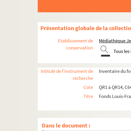
Présentation globale de la collecti
qr1. Collections bibliographiques - Documen
Etablissement de
Médiathèque Jea
qr2. Eléments biographiques de personnages
conservation
Tous les
qr3. Documents anciens : villes par arrondisse
qr3-1. Arrondissement d'Avesnes
Intitulé de l'instrument de
Inventaire du 
qr3-2. Arrondissement de Cambrai
recherche
qr3-3. Douai
Cote
QR1 à QR14, C64
qr3-4. Arrondissement de Dunkerque
Titre
Fonds Louis-Fr
qr3-5. Arrondissement d'Hazebrouck
qr3-6. Lille
qr3-7. Arrondissement de Valenciennes
Dans le document :
qr3-8. Artois