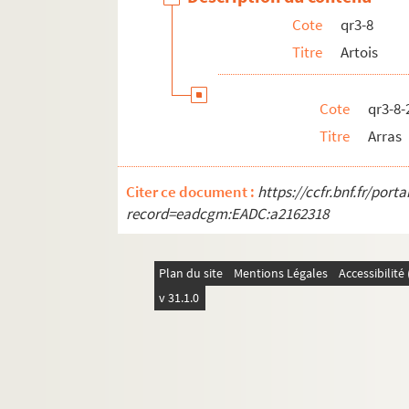
Cote
qr3-8
qr3-9. Belgique
Titre
Artois
qr3-11. Documents généraux - Pièces étrangèr
qr3-12. Placards - Manuscrits
Cote
qr3-8-
qr6. Brochures et prospectus
Titre
Arras
qr7. Documents recueillis par M. Martin Del
qr7-bis. Cartes des 17e et 18e siècles
Citer ce document :
https://ccfr.bnf.fr/por
qr8. I à IX - Mémoires imprimées (procédures)
record=eadcgm:EADC:a2162318
qr9. Documents divers
qr11. Factum issus du Don rombaut
Plan du site
Mentions Légales
Accessibilit
qr12. Menus
v 31.1.0
qr4. Documents anciens : Arrondissement de L
qr5. Documentation pour travaux à publier
qr13. Documents Quarré-Reybourbon extraits
qr14. Ouvrages de Quarré-Reybourbon reliés 