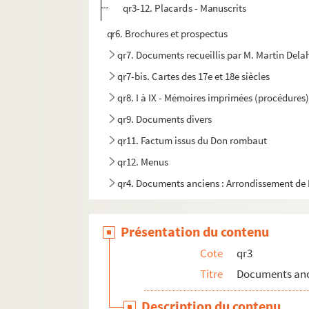
qr3-12. Placards - Manuscrits
qr6. Brochures et prospectus
qr7. Documents recueillis par M. Martin Del
qr7-bis. Cartes des 17e et 18e siècles
qr8. I à IX - Mémoires imprimées (procédures)
qr9. Documents divers
qr11. Factum issus du Don rombaut
qr12. Menus
qr4. Documents anciens : Arrondissement de L
qr5. Documentation pour travaux à publier
qr13. Documents Quarré-Reybourbon extraits
Présentation du contenu
qr14. Ouvrages de Quarré-Reybourbon reliés 
Cote
qr3
c64-3. Carton 64-3 : Lithographies de l'Abeille 
Titre
Documents anci
pf65. Portefeuille 65 : Pièces concernant la vil
Description du contenu