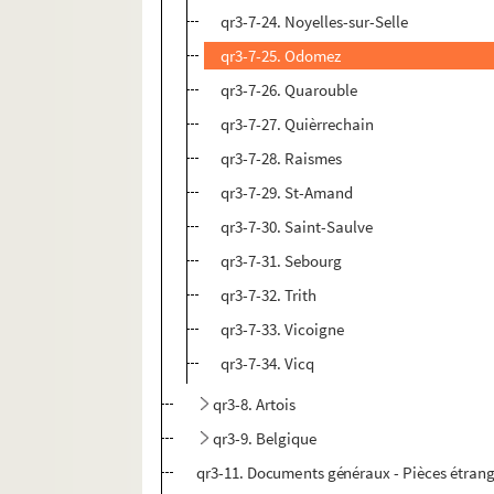
qr3-7-24. Noyelles-sur-Selle
qr3-7-25. Odomez
qr3-7-26. Quarouble
qr3-7-27. Quièrrechain
qr3-7-28. Raismes
qr3-7-29. St-Amand
qr3-7-30. Saint-Saulve
qr3-7-31. Sebourg
qr3-7-32. Trith
qr3-7-33. Vicoigne
qr3-7-34. Vicq
qr3-8. Artois
qr3-9. Belgique
qr3-11. Documents généraux - Pièces étrangèr