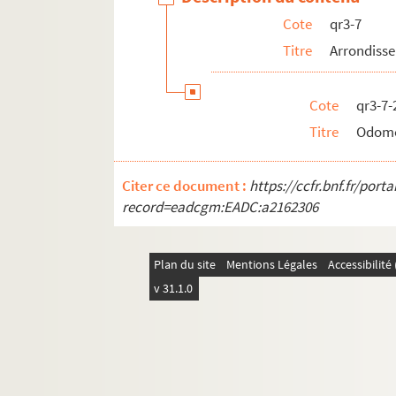
pf66-1. Portefeuille 66-1 : Gravures et photo
Cote
qr3-7
pf66-2. Portefeuille 66 -2 : Photographies
Titre
Arrondiss
pf66bis. Portefeuille 66 bis : Plans manuscrits
pf67. Portefeuille 67 : Plans de propriétés pri
Cote
qr3-7-
pf68. Portefeuille 68 : Documents relatifs au
Titre
Odom
pf70. Portefeuille 70 : Plans de la ville de Li
pf80. Portefeuille 80 : Réclames commerciales 
Citer ce document :
https://ccfr.bnf.fr/por
pf81. Portefeuillet 81 : Affiches, imprimés et 
record=eadcgm:EADC:a2162306
pf82. Portefeuille 82 : ohotographies et récl
pf83. Portefeuille 83 : Pièces concernant le No
Plan du site
Mentions Légales
Accessibilit
pf85. Portefeuille 85 : Impressions lilloises, 
v 31.1.0
pf86. Portefeuille 86 : Impressions, lithograp
pf124. Documents photographiques issus de l