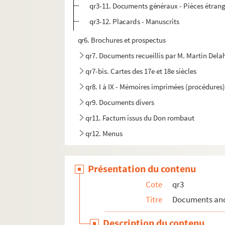
qr3-11. Documents généraux - Pièces étrangèr
qr3-12. Placards - Manuscrits
qr6. Brochures et prospectus
qr7. Documents recueillis par M. Martin Del
qr7-bis. Cartes des 17e et 18e siècles
qr8. I à IX - Mémoires imprimées (procédures)
qr9. Documents divers
qr11. Factum issus du Don rombaut
qr12. Menus
qr4. Documents anciens : Arrondissement de L
qr5. Documentation pour travaux à publier
Présentation du contenu
qr13. Documents Quarré-Reybourbon extraits
Cote
qr3
qr14. Ouvrages de Quarré-Reybourbon reliés 
Titre
Documents anci
c64-3. Carton 64-3 : Lithographies de l'Abeille 
Description du contenu