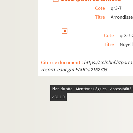
pf65. Portefeuille 65 : Pièces concernant la vil
Cote
qr3-7
pf66-1. Portefeuille 66-1 : Gravures et photo
Titre
Arrondiss
pf66-2. Portefeuille 66 -2 : Photographies
pf66bis. Portefeuille 66 bis : Plans manuscrits
Cote
qr3-7-
pf67. Portefeuille 67 : Plans de propriétés pri
Titre
Noyell
pf68. Portefeuille 68 : Documents relatifs au
pf70. Portefeuille 70 : Plans de la ville de Li
Citer ce document :
https://ccfr.bnf.fr/por
pf80. Portefeuille 80 : Réclames commerciales 
record=eadcgm:EADC:a2162305
pf81. Portefeuillet 81 : Affiches, imprimés et 
pf82. Portefeuille 82 : ohotographies et récl
Plan du site
Mentions Légales
Accessibilit
pf83. Portefeuille 83 : Pièces concernant le No
v 31.1.0
pf85. Portefeuille 85 : Impressions lilloises, 
pf86. Portefeuille 86 : Impressions, lithograp
pf124. Documents photographiques issus de l