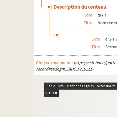
pf65. Portefeuille 65 : Pièces concernant la vil
Description du contenu
pf66-1. Portefeuille 66-1 : Gravures et photo
Cote
qr2-s
pf66-2. Portefeuille 66 -2 : Photographies
Titre
Noms com
pf66bis. Portefeuille 66 bis : Plans manuscrits
pf67. Portefeuille 67 : Plans de propriétés pri
Cote
qr2-s-
pf68. Portefeuille 68 : Documents relatifs au
Titre
Serrur
pf70. Portefeuille 70 : Plans de la ville de Li
pf80. Portefeuille 80 : Réclames commerciales 
Citer ce document :
https://ccfr.bnf.fr/por
pf81. Portefeuillet 81 : Affiches, imprimés et 
record=eadcgm:EADC:a2162117
pf82. Portefeuille 82 : ohotographies et récl
pf83. Portefeuille 83 : Pièces concernant le No
Plan du site
Mentions Légales
Accessibilit
pf85. Portefeuille 85 : Impressions lilloises, 
v 31.1.0
pf86. Portefeuille 86 : Impressions, lithograp
pf124. Documents photographiques issus de l