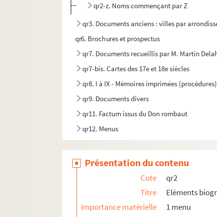
qr2-z. Noms commençant par Z
qr3. Documents anciens : villes par arrondis
qr6. Brochures et prospectus
qr7. Documents recueillis par M. Martin Del
qr7-bis. Cartes des 17e et 18e siècles
qr8. I à IX - Mémoires imprimées (procédures)
qr9. Documents divers
qr11. Factum issus du Don rombaut
qr12. Menus
qr4. Documents anciens : Arrondissement de L
qr5. Documentation pour travaux à publier
Présentation du contenu
qr13. Documents Quarré-Reybourbon extraits
Cote
qr2
qr14. Ouvrages de Quarré-Reybourbon reliés 
Titre
Eléments biog
c64-3. Carton 64-3 : Lithographies de l'Abeille 
Importance matérielle
1 menu