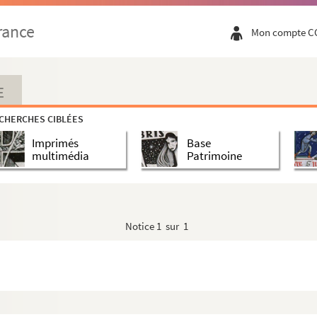
rance
Mon compte C
E
CHERCHES CIBLÉES
Imprimés
Base
multimédia
Patrimoine
Notice
1 sur 1