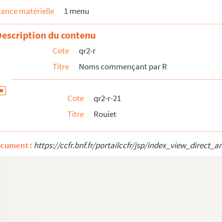
ance matérielle
1 menu
Description du contenu
Cote
qr2-r
Titre
Noms commençant par R
Cote
qr2-r-21
Titre
Rouiet
ocument :
https://ccfr.bnf.fr/portailccfr/jsp/index_view_dire