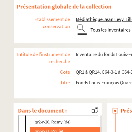
qr2-r-7. Reville
Présentation globale de la collection
qr2-r-8. Reynaert
Etablissement de
Médiathèque Jean Levy. Lill
qr2-r-9. Richebé (A.)
conservation
Tous les inventaires
qr2-r-10. Richebé (R.)
qr2-r-11. Ricouart d'Hérouville
qr2-r-12. Robert (V.)
Intitulé de l'instrument de
Inventaire du fonds Louis-
qr2-r-13. Robin
recherche
qr2-r-14. Roche (E.)
Cote
QR1 à QR14, C64-3-1 à C64-
qr2-r-15. Rodière
Titre
Fonds Louis-François Quar
qr2-r-16. Rohart
qr2-r-17. Roland
qr2-r-18. Rolland (Jean Daudine)
Dans le document :
Prés
qr2-r-19. Ronquière
qr2-r-20. Rosny (de)
qr2-r-21. Rouiet