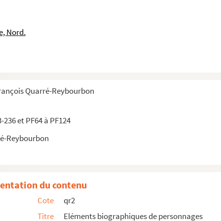
e, Nord.
François Quarré-Reybourbon
3-236 et PF64 à PF124
ré-Reybourbon
entation du contenu
Cote
qr2
Titre
Eléments biographiques de personnages