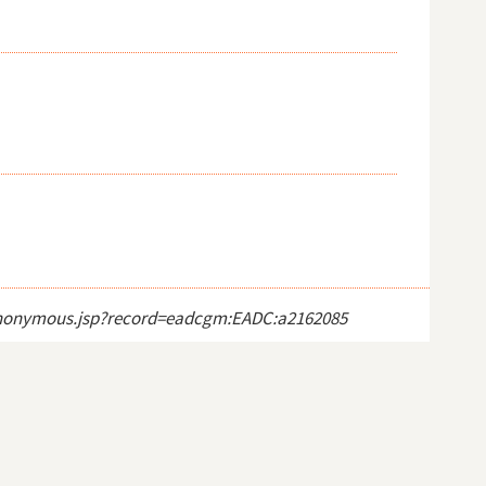
ct_anonymous.jsp?record=eadcgm:EADC:a2162085