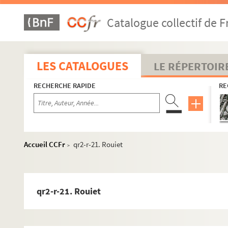
qr2-k. Noms commençant par K
Catalogue collectif de F
qr2-l. Noms commençant par L
qr2-m. Noms commençant par M
qr2-n. Noms commençant par N
LES CATALOGUES
LE RÉPERTOIR
qr2-o. Noms commençant par O
RECHERCHE RAPIDE
RE
qr2-p. Noms commençant par P
qr2-q. Noms commençant par Q
qr2-r. Noms commençant par R
qr2-r-1. Rambure (abbé)
Accueil CCFr
qr2-r-21. Rouiet
>
qr2-r-2. Rameau
qr2-r-3. Ray
qr2-r-4. Reess-lestienne
qr2-r-21. Rouiet
qr2-r-5. Reignier
qr2-r-6. Requin