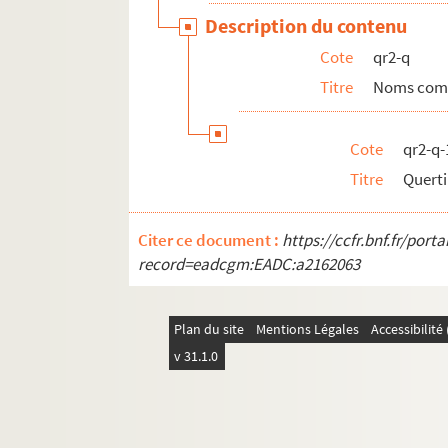
pf67. Portefeuille 67 : Plans de propriétés pri
Description du contenu
pf68. Portefeuille 68 : Documents relatifs au
Cote
qr2-q
pf70. Portefeuille 70 : Plans de la ville de Li
Titre
Noms com
pf80. Portefeuille 80 : Réclames commerciales 
pf81. Portefeuillet 81 : Affiches, imprimés et 
Cote
qr2-q-
pf82. Portefeuille 82 : ohotographies et récl
Titre
Querti
pf83. Portefeuille 83 : Pièces concernant le No
pf85. Portefeuille 85 : Impressions lilloises, 
Citer ce document :
https://ccfr.bnf.fr/por
pf86. Portefeuille 86 : Impressions, lithograp
record=eadcgm:EADC:a2162063
pf124. Documents photographiques issus de l
Plan du site
Mentions Légales
Accessibilit
v 31.1.0