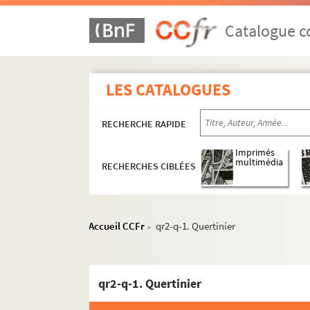
Catalogue co
LES CATALOGUES
RECHERCHE RAPIDE
Imprimés
multimédia
RECHERCHES CIBLÉES
Accueil CCFr
qr2-q-1. Quertinier
>
qr1. Collections bibliographiques - Documen
qr2. Eléments biographiques de personnages
qr2-q-1. Quertinier
qr2-a. Noms commençant par A
qr2-b. Noms commençant par B