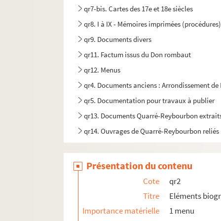
qr7-bis. Cartes des 17e et 18e siècles
qr8. I à IX - Mémoires imprimées (procédures)
qr9. Documents divers
qr11. Factum issus du Don rombaut
qr12. Menus
qr4. Documents anciens : Arrondissement de L
qr5. Documentation pour travaux à publier
qr13. Documents Quarré-Reybourbon extraits
qr14. Ouvrages de Quarré-Reybourbon reliés 
c64-3. Carton 64-3 : Lithographies de l'Abeille 
pf65. Portefeuille 65 : Pièces concernant la vil
Présentation du contenu
pf66-1. Portefeuille 66-1 : Gravures et photo
Cote
qr2
pf66-2. Portefeuille 66 -2 : Photographies
Titre
Eléments biog
pf66bis. Portefeuille 66 bis : Plans manuscrits
Importance matérielle
1 menu