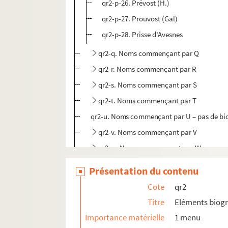
qr2-p-26. Prévost (H.)
qr2-p-27. Prouvost (Gal)
qr2-p-28. Prisse d'Avesnes
qr2-q. Noms commençant par Q
qr2-r. Noms commençant par R
qr2-s. Noms commençant par S
qr2-t. Noms commençant par T
qr2-u. Noms commençant par U – pas de bi
qr2-v. Noms commençant par V
qr2-w. Noms commençant par W
qr2-x. Noms commençant par X – pas de bi
Présentation du contenu
qr2-y. Noms commençant par Y – pas de bi
Cote
qr2
qr2-z. Noms commençant par Z
Titre
Eléments biog
qr3. Documents anciens : villes par arrondis
Importance matérielle
1 menu