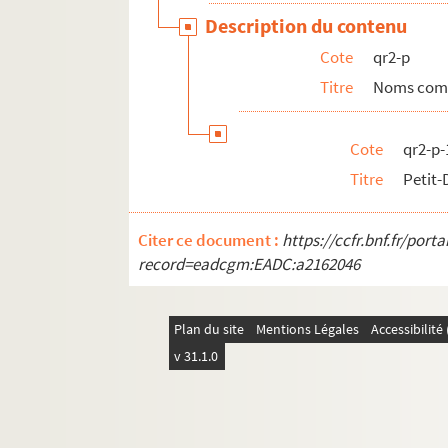
qr6. Brochures et prospectus
Description du contenu
qr7. Documents recueillis par M. Martin Del
Cote
qr2-p
qr7-bis. Cartes des 17e et 18e siècles
Titre
Noms com
qr8. I à IX - Mémoires imprimées (procédures)
qr9. Documents divers
Cote
qr2-p-
qr11. Factum issus du Don rombaut
Titre
Petit-
qr12. Menus
qr4. Documents anciens : Arrondissement de L
Citer ce document :
https://ccfr.bnf.fr/por
qr5. Documentation pour travaux à publier
record=eadcgm:EADC:a2162046
qr13. Documents Quarré-Reybourbon extraits
qr14. Ouvrages de Quarré-Reybourbon reliés 
Plan du site
Mentions Légales
Accessibilit
c64-3. Carton 64-3 : Lithographies de l'Abeille 
v 31.1.0
pf65. Portefeuille 65 : Pièces concernant la vil
pf66-1. Portefeuille 66-1 : Gravures et photo
pf66-2. Portefeuille 66 -2 : Photographies