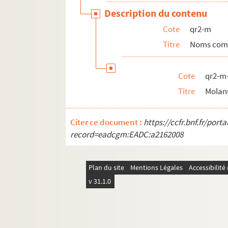
Description du contenu
qr3. Documents anciens : villes par arrondis
Cote
qr2-m
qr6. Brochures et prospectus
Titre
Noms com
qr7. Documents recueillis par M. Martin Del
qr7-bis. Cartes des 17e et 18e siècles
Cote
qr2-m
qr8. I à IX - Mémoires imprimées (procédures)
Titre
Molan
qr9. Documents divers
qr11. Factum issus du Don rombaut
Citer ce document :
https://ccfr.bnf.fr/por
qr12. Menus
record=eadcgm:EADC:a2162008
qr4. Documents anciens : Arrondissement de L
qr5. Documentation pour travaux à publier
Plan du site
Mentions Légales
Accessibilit
qr13. Documents Quarré-Reybourbon extraits
v 31.1.0
qr14. Ouvrages de Quarré-Reybourbon reliés 
c64-3. Carton 64-3 : Lithographies de l'Abeille 
pf65. Portefeuille 65 : Pièces concernant la vil