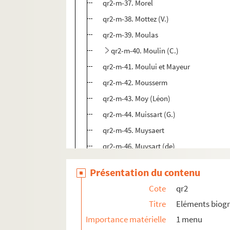
qr2-m-37. Morel
qr2-m-38. Mottez (V.)
qr2-m-39. Moulas
qr2-m-40. Moulin (C.)
qr2-m-41. Moului et Mayeur
qr2-m-42. Mousserm
qr2-m-43. Moy (Léon)
qr2-m-44. Muissart (G.)
qr2-m-45. Muysaert
qr2-m-46. Muysart (de)
qr2-n. Noms commençant par N
Présentation du contenu
qr2-o. Noms commençant par O
Cote
qr2
qr2-p. Noms commençant par P
Titre
Eléments biog
qr2-q. Noms commençant par Q
Importance matérielle
1 menu
qr2-r. Noms commençant par R