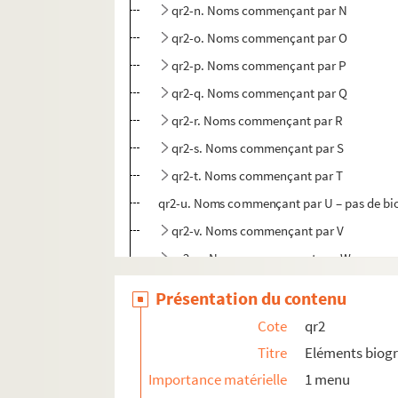
qr2-n. Noms commençant par N
qr2-o. Noms commençant par O
qr2-p. Noms commençant par P
qr2-q. Noms commençant par Q
qr2-r. Noms commençant par R
qr2-s. Noms commençant par S
qr2-t. Noms commençant par T
qr2-u. Noms commençant par U – pas de bi
qr2-v. Noms commençant par V
qr2-w. Noms commençant par W
qr2-x. Noms commençant par X – pas de bi
Présentation du contenu
qr2-y. Noms commençant par Y – pas de bi
Cote
qr2
qr2-z. Noms commençant par Z
Titre
Eléments biog
qr3. Documents anciens : villes par arrondis
Importance matérielle
1 menu