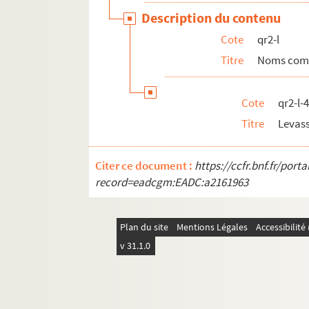
qr6. Brochures et prospectus
Description du contenu
qr7. Documents recueillis par M. Martin Del
Cote
qr2-l
qr7-bis. Cartes des 17e et 18e siècles
Titre
Noms com
qr8. I à IX - Mémoires imprimées (procédures)
qr9. Documents divers
Cote
qr2-l-
qr11. Factum issus du Don rombaut
Titre
Levas
qr12. Menus
qr4. Documents anciens : Arrondissement de L
Citer ce document :
https://ccfr.bnf.fr/por
qr5. Documentation pour travaux à publier
record=eadcgm:EADC:a2161963
qr13. Documents Quarré-Reybourbon extraits
qr14. Ouvrages de Quarré-Reybourbon reliés 
Plan du site
Mentions Légales
Accessibilit
c64-3. Carton 64-3 : Lithographies de l'Abeille 
v 31.1.0
pf65. Portefeuille 65 : Pièces concernant la vil
pf66-1. Portefeuille 66-1 : Gravures et photo
pf66-2. Portefeuille 66 -2 : Photographies