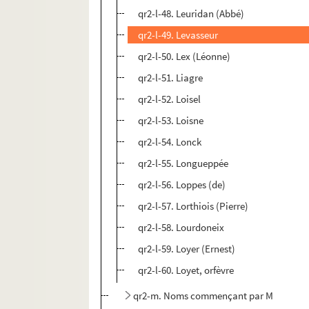
qr2-l-48. Leuridan (Abbé)
qr2-l-49. Levasseur
qr2-l-50. Lex (Léonne)
qr2-l-51. Liagre
qr2-l-52. Loisel
qr2-l-53. Loisne
qr2-l-54. Lonck
qr2-l-55. Longueppée
qr2-l-56. Loppes (de)
qr2-l-57. Lorthiois (Pierre)
qr2-l-58. Lourdoneix
qr2-l-59. Loyer (Ernest)
qr2-l-60. Loyet, orfèvre
qr2-m. Noms commençant par M