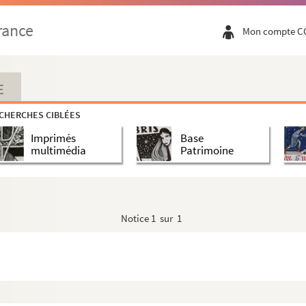
rance
Mon compte C
E
CHERCHES CIBLÉES
Imprimés
Base
multimédia
Patrimoine
Notice
1 sur 1