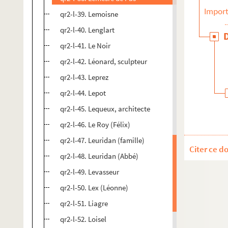
Import
qr2-l-39. Lemoisne
qr2-l-40. Lenglart
qr2-l-41. Le Noir
qr2-l-42. Léonard, sculpteur
qr2-l-43. Leprez
qr2-l-44. Lepot
qr2-l-45. Lequeux, architecte
qr2-l-46. Le Roy (Félix)
qr2-l-47. Leuridan (famille)
Citer ce d
qr2-l-48. Leuridan (Abbé)
qr2-l-49. Levasseur
qr2-l-50. Lex (Léonne)
qr2-l-51. Liagre
qr2-l-52. Loisel