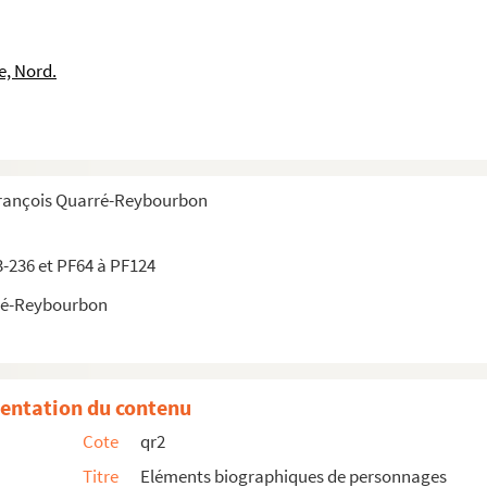
e, Nord.
François Quarré-Reybourbon
3-236 et PF64 à PF124
ré-Reybourbon
entation du contenu
Cote
qr2
Titre
Eléments biographiques de personnages