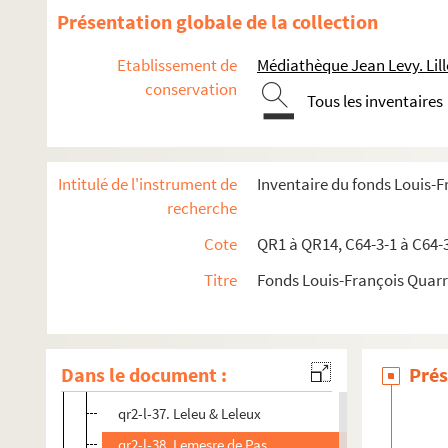
qr2-l-24. Lefebvre (Hipp.)
Présentation globale de la collection
qr2-l-25. Lefebvre (V.)
Etablissement de
Médiathèque Jean Levy. Lill
qr2-l-26. Lefebvre-Pontalis
conservation
Tous les inventaires
qr2-l-27. Leflon
qr2-l-28. Lefort (famille)
qr2-l-29. Le Fort (L.)
Intitulé de l'instrument de
Inventaire du fonds Louis-
qr2-l-30. Le Gavrian
recherche
qr2-l-31. Legay
Cote
QR1 à QR14, C64-3-1 à C64-
qr2-l-32. Leglay
Titre
Fonds Louis-François Quar
qr2-l-33. Legougeux
qr2-l-34. Legrand (Géry et Pierre)
qr2-l-35. Leguay, député du Nord
Dans le document :
Prés
qr2-l-36. Leguellette
qr2-l-37. Leleu & Leleux
qr2-l-38. Lemesre de Pas