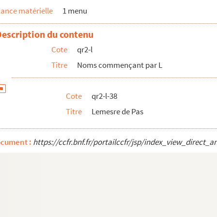
ance matérielle
1 menu
Description du contenu
Cote
qr2-l
Titre
Noms commençant par L
Cote
qr2-l-38
Titre
Lemesre de Pas
ocument :
https://ccfr.bnf.fr/portailccfr/jsp/index_view_dire