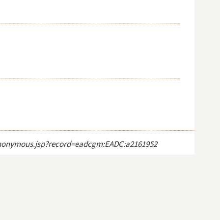
ct_anonymous.jsp?record=eadcgm:EADC:a2161952