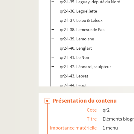
qr2-l-35. Leguay, député du Nord
qr2-l-36. Leguellette
qr2-l-37. Leleu & Leleux
qr2-l-38. Lemesre de Pas
qr2-l-39. Lemoisne
qr2-l-40. Lenglart
qr2-l-41. Le Noir
qr2-l-42. Léonard, sculpteur
qr2-l-43. Leprez
qr2-l-44. Lepot
qr2-l-45. Lequeux, architecte
Présentation du contenu
qr2-l-46. Le Roy (Félix)
Cote
qr2
qr2-l-47. Leuridan (famille)
Titre
Eléments biog
qr2-l-48. Leuridan (Abbé)
Importance matérielle
1 menu
qr2-l-49. Levasseur