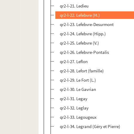
qr2-l-21. Ledieu
qr2-l-22. Lefebvre (H.)
qr2-l-23. Lefebvre-Desurmont
qr2-l-24. Lefebvre (Hipp.)
qr2-l-25. Lefebvre (V.)
qr2-l-26. Lefebvre-Pontalis
qr2-l-27. Leflon
qr2-l-28. Lefort (famille)
qr2-l-29. Le Fort (L.)
qr2-l-30. Le Gavrian
qr2-l-31. Legay
qr2-l-32. Leglay
qr2-l-33. Legougeux
qr2-l-34. Legrand (Géry et Pierre)