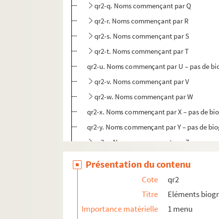
qr2-q. Noms commençant par Q
qr2-r. Noms commençant par R
qr2-s. Noms commençant par S
qr2-t. Noms commençant par T
qr2-u. Noms commençant par U – pas de bi
qr2-v. Noms commençant par V
qr2-w. Noms commençant par W
qr2-x. Noms commençant par X – pas de bi
qr2-y. Noms commençant par Y – pas de bi
qr2-z. Noms commençant par Z
qr3. Documents anciens : villes par arrondis
Présentation du contenu
qr6. Brochures et prospectus
Cote
qr2
qr7. Documents recueillis par M. Martin Del
Titre
Eléments biog
qr7-bis. Cartes des 17e et 18e siècles
Importance matérielle
1 menu