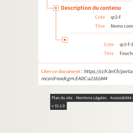
qr8. I à IX - Mémoires imprimées (procédures)
Description du contenu
qr9. Documents divers
Cote
qr2-f
qr11. Factum issus du Don rombaut
Titre
Noms com
qr12. Menus
qr4. Documents anciens : Arrondissement de L
Cote
qr2-f-
qr5. Documentation pour travaux à publier
Titre
Fouch
qr13. Documents Quarré-Reybourbon extraits
qr14. Ouvrages de Quarré-Reybourbon reliés 
Citer ce document :
https://ccfr.bnf.fr/por
c64-3. Carton 64-3 : Lithographies de l'Abeille 
record=eadcgm:EADC:a2161844
pf65. Portefeuille 65 : Pièces concernant la vil
pf66-1. Portefeuille 66-1 : Gravures et photo
Plan du site
Mentions Légales
Accessibilit
pf66-2. Portefeuille 66 -2 : Photographies
v 31.1.0
pf66bis. Portefeuille 66 bis : Plans manuscrits
pf67. Portefeuille 67 : Plans de propriétés pri
pf68. Portefeuille 68 : Documents relatifs au