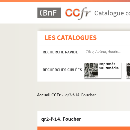
Catalogue co
LES CATALOGUES
RECHERCHE RAPIDE
Imprimés
multimédia
RECHERCHES CIBLÉES
qr1. Collections bibliographiques - Documen
qr2. Eléments biographiques de personnages
Accueil CCFr
qr2-f-14. Foucher
>
qr2-a. Noms commençant par A
qr2-b. Noms commençant par B
qr2-f-14. Foucher
qr2-c. Noms commençant par C
qr2-d. Noms commençant par D