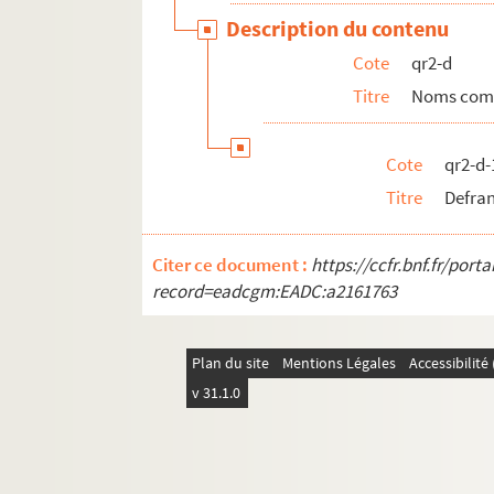
qr2-d-40. Des Rotours è Desrousseaux, 
Description du contenu
qr2-d-41. Desruelles
Cote
qr2-d
qr2-d-42. Deswarte (Victor)
Titre
Noms com
qr2-d-43. Detrez (abbé)
qr2-d-44. Dewatines
Cote
qr2-d-
qr2-d-45. D'Herbigny
Titre
Defran
qr2-d-46. Dobbelaer
Citer ce document :
https://ccfr.bnf.fr/por
qr2-d-47. Doby
record=eadcgm:EADC:a2161763
qr2-d-48. Donere
qr2-d-49. Dubois-Legentil
Plan du site
Mentions Légales
Accessibilit
qr2-d-50. Dubois (Pierre)
v 31.1.0
qr2-d-51. Dubrunfaut
qr2-d-52. Ducas
qr2-d-53. Duchambge