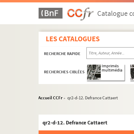
Catalogue co
LES CATALOGUES
RECHERCHE RAPIDE
Imprimés
multimédia
RECHERCHES CIBLÉES
Accueil CCFr
qr2-d-12. Defrance Cattaert
>
qr2-d-12. Defrance Cattaert
qr1. Collections bibliographiques - Documen
qr2. Eléments biographiques de personnages