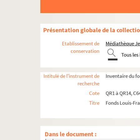
qr2-a. Noms commençant par A
qr2-b. Noms commençant par B
qr2-c. Noms commençant par C
Présentation globale de la collecti
qr2-d. Noms commençant par D
Etablissement de
Médiathèque Jea
qr2-d-1. Dalbertanson
conservation
Tous les
qr2-d-2. Danchin
qr2-d-3. Danel
Intitulé de l'instrument de
Inventaire du 
qr2-d-4. Darcq
recherche
qr2-d-5. Darimon
Cote
QR1 à QR14, C64
qr2-d-6. Darras
Titre
Fonds Louis-Fr
qr2-d-7. Debierre
qr2-d-8. Debuire
qr2-d-9. Déchin
Dans le document :
qr2-d-10. Decroix