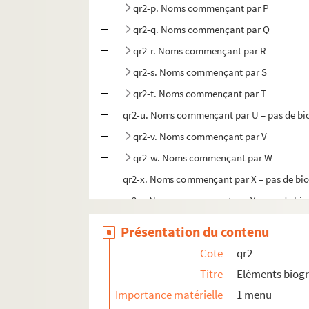
qr2-p. Noms commençant par P
qr2-q. Noms commençant par Q
qr2-r. Noms commençant par R
qr2-s. Noms commençant par S
qr2-t. Noms commençant par T
qr2-u. Noms commençant par U – pas de bi
qr2-v. Noms commençant par V
qr2-w. Noms commençant par W
qr2-x. Noms commençant par X – pas de bi
qr2-y. Noms commençant par Y – pas de bi
qr2-z. Noms commençant par Z
Présentation du contenu
qr3. Documents anciens : villes par arrondis
Cote
qr2
qr6. Brochures et prospectus
Titre
Eléments biog
qr7. Documents recueillis par M. Martin Del
Importance matérielle
1 menu