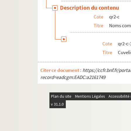
qr7-bis. Cartes des 17e et 18e siècles
Description du contenu
qr8. I à IX - Mémoires imprimées (procédures)
Cote
qr2-c
qr9. Documents divers
Titre
Noms com
qr11. Factum issus du Don rombaut
qr12. Menus
Cote
qr2-c-
qr4. Documents anciens : Arrondissement de L
Titre
Cuveli
qr5. Documentation pour travaux à publier
qr13. Documents Quarré-Reybourbon extraits
Citer ce document :
https://ccfr.bnf.fr/por
qr14. Ouvrages de Quarré-Reybourbon reliés 
record=eadcgm:EADC:a2161749
c64-3. Carton 64-3 : Lithographies de l'Abeille 
pf65. Portefeuille 65 : Pièces concernant la vil
Plan du site
Mentions Légales
Accessibilit
pf66-1. Portefeuille 66-1 : Gravures et photo
v 31.1.0
pf66-2. Portefeuille 66 -2 : Photographies
pf66bis. Portefeuille 66 bis : Plans manuscrits
pf67. Portefeuille 67 : Plans de propriétés pri