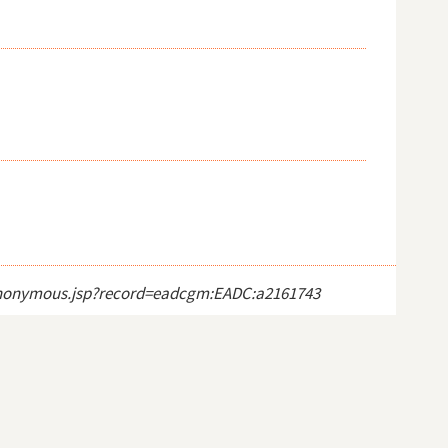
ct_anonymous.jsp?record=eadcgm:EADC:a2161743