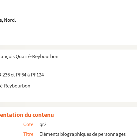
e, Nord.
François Quarré-Reybourbon
3-236 et PF64 à PF124
ré-Reybourbon
entation du contenu
Cote
qr2
Titre
Eléments biographiques de personnages