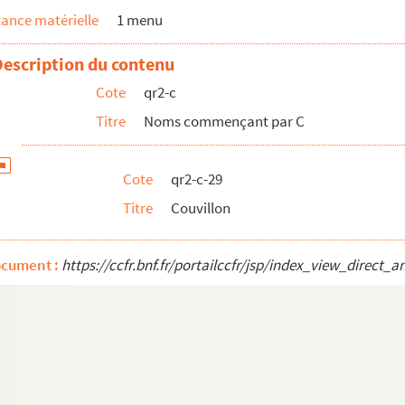
ance matérielle
1 menu
Description du contenu
Cote
qr2-c
Titre
Noms commençant par C
Cote
qr2-c-29
Titre
Couvillon
ocument :
https://ccfr.bnf.fr/portailccfr/jsp/index_view_dire