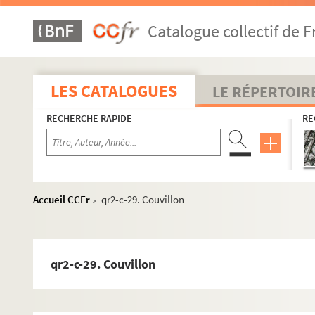
qr2-c-1. Cambon (Paul et Jules)
Catalogue collectif de F
qr2-c-2. Campeson (Gal)
qr2-c-3. Cardevacque (de)
qr2-c-4. Cardon de Garsignies
LES CATALOGUES
LE RÉPERTOIR
qr2-c-5. Carnoy
RECHERCHE RAPIDE
RE
qr2-c-6. Carpentier (Capitaine)
qr2-c-7. Carpentier, curé de Pecquencourt
qr2-c-8. Carsalade du Pont (de)
qr2-c-9. Casse
Accueil CCFr
qr2-c-29. Couvillon
>
qr2-c-10. Catel-Béghin
qr2-c-11. Caulaincourt (de)
qr2-c-12. Caullot
qr2-c-29. Couvillon
qr2-c-13. Cazeneuve
qr2-c-14. Charles