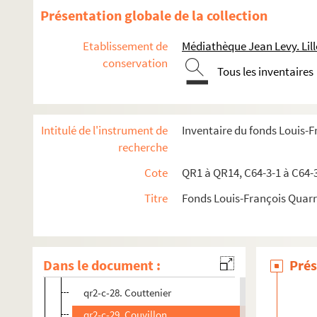
qr2-c-15. Charrier
Présentation globale de la collection
qr2-c-16. Chevalier d'Aumont
Etablissement de
Médiathèque Jean Levy. Lill
qr2-c-17. Chollet
conservation
Tous les inventaires
qr2-c-18. Chomel
qr2-c-19. Civoré
qr2-c-20. Claire de Chandeneux
Intitulé de l'instrument de
Inventaire du fonds Louis-
qr2-c-21. Colas, Colin
recherche
qr2-c-22. Colombier
Cote
QR1 à QR14, C64-3-1 à C64-
qr2-c-23. Compagnon
Titre
Fonds Louis-François Quar
qr2-c-24. Cordonnier (Louis)
qr2-c-25. Cornille
qr2-c-26. Couneau
Dans le document :
Prés
qr2-c-27. Coussemaer (de)
qr2-c-28. Couttenier
qr2-c-29. Couvillon