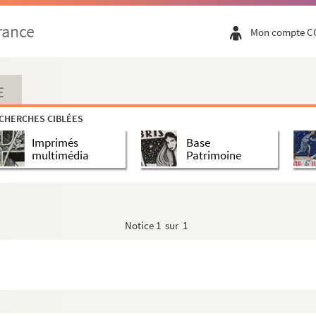
rance
Mon compte C
E
CHERCHES CIBLÉES
Imprimés
Base
multimédia
Patrimoine
Notice
1 sur 1