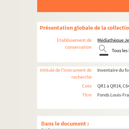
qr2-b-36. Bonte
qr2-b-37. Bouchart
qr2-b-38. Boulanger
Présentation globale de la collecti
qr2-b-39. Bouche
qr2-b-40. Bouquillon
Etablissement de
Médiathèque Jea
qr2-b-41. Boursin
conservation
Tous les
qr2-b-42. Bouton
qr2-b-43. Braem
Intitulé de l'instrument de
Inventaire du 
qr2-b-44. Brame
recherche
qr2-b-45. Brasseur
Cote
QR1 à QR14, C64
qr2-b-46. Bridoul
Titre
Fonds Louis-Fr
qr2-b-47. Brigode (de)
qr2-b-48. Brochart
qr2-b-49. Brunel
Dans le document :
qr2-b-50. Brunetière