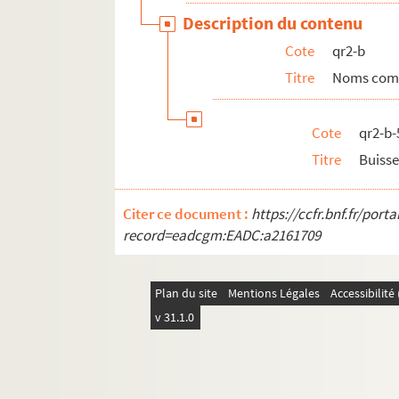
qr3. Documents anciens : villes par arrondis
Description du contenu
qr6. Brochures et prospectus
Cote
qr2-b
qr7. Documents recueillis par M. Martin Del
Titre
Noms com
qr7-bis. Cartes des 17e et 18e siècles
qr8. I à IX - Mémoires imprimées (procédures)
Cote
qr2-b-
qr9. Documents divers
Titre
Buisse
qr11. Factum issus du Don rombaut
qr12. Menus
Citer ce document :
https://ccfr.bnf.fr/por
qr4. Documents anciens : Arrondissement de L
record=eadcgm:EADC:a2161709
qr5. Documentation pour travaux à publier
qr13. Documents Quarré-Reybourbon extraits
Plan du site
Mentions Légales
Accessibilit
qr14. Ouvrages de Quarré-Reybourbon reliés 
v 31.1.0
c64-3. Carton 64-3 : Lithographies de l'Abeille 
pf65. Portefeuille 65 : Pièces concernant la vil
pf66-1. Portefeuille 66-1 : Gravures et photo