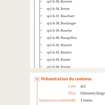
qr2-b-35. Bonnier
qr2-b-36. Bonte
qr2-b-37. Bouchart
qr2-b-38. Boulanger
qr2-b-39. Bouche
qr2-b-40. Bouquillon
qr2-b-41. Boursin
qr2-b-42. Bouton
qr2-b-43. Braem
qr2-b-44. Brame
qr2-b-45. Brasseur
Présentation du contenu
qr2-b-46. Bridoul
Cote
qr2
qr2-b-47. Brigode (de)
Titre
Eléments biog
qr2-b-48. Brochart
Importance matérielle
1 menu
qr2-b-49. Brunel