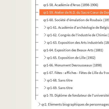
qr1-58. Académie d'Arras (1898-1906)
qr1-59. Atelier de N.D. du Sacré Cœur de 
qr1-60. Société d'émulation de Roubaix (18
qr1-61. Académie d'archéologie de Belgi
qr1-62. Congrès de l'industrie de Chimie 
qr1-63. Exposition des Arts industriels (18
qr1-64. Exposition des Beaux-Arts (1881)
qr1-65. Exposition de Lille (1902)
qr1-66. Monument Desrousseaux (1898)
qr1-67. Fêtes : affiches - Fêtes de Lille du 9 
qr1-68. Sans titre
qr1-69. Sans titre
qr1-70. Diplôme de fondateur de l'universit
qr2. Eléments biographiques de personnages