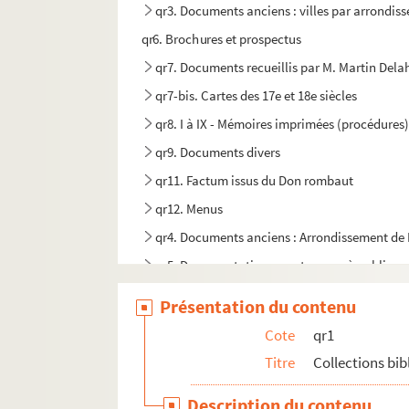
qr3. Documents anciens : villes par arrondis
qr6. Brochures et prospectus
qr7. Documents recueillis par M. Martin Del
qr7-bis. Cartes des 17e et 18e siècles
qr8. I à IX - Mémoires imprimées (procédures)
qr9. Documents divers
qr11. Factum issus du Don rombaut
qr12. Menus
qr4. Documents anciens : Arrondissement de L
qr5. Documentation pour travaux à publier
qr13. Documents Quarré-Reybourbon extraits
Présentation du contenu
qr14. Ouvrages de Quarré-Reybourbon reliés 
Cote
qr1
c64-3. Carton 64-3 : Lithographies de l'Abeille 
Titre
Collections bi
pf65. Portefeuille 65 : Pièces concernant la vil
Description du contenu
pf66-1. Portefeuille 66-1 : Gravures et photo