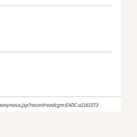
ct_anonymous.jsp?record=eadcgm:EADC:a2161573