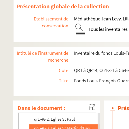
qr1-37. Société de géographie commerciale de Paris (189
Présentation globale de la collection
qr1-38. Association des anciens élèves des Frères (1884-1
Etablissement de
Médiathèque Jean Levy. Lill
qr1-39. Œuvre des Ecoles libres de Lille (1884-1897)
conservation
qr1-40. Société artistique de Roubaix et Tourcoing
Tous les inventaires
qr1-41. Congrès de Rouen (1903)
qr1-42. Le Nord photographe (1899-1904)
Intitulé de l'instrument de
Inventaire du fonds Louis-
qr1-43. Société de Géographie - Bibliothèques (1903)
recherche
qr1-44. Société des antiquaires de France (1889-1906)
Cote
QR1 à QR14, C64-3-1 à C64-
qr1-45. Société française de numismatique (1884-1900)
Titre
Fonds Louis-François Quar
qr1-46. Cercle archéologique de Mons (1856-1906)
qr1-47. Sans titre
qr1-48. Lille
Dans le document :
Prés
qr1-48-1. Eglise St Pierre
qr1-48-2. Eglise St Paul
qr1-48-3. Eglise St Martin d'Esquermes