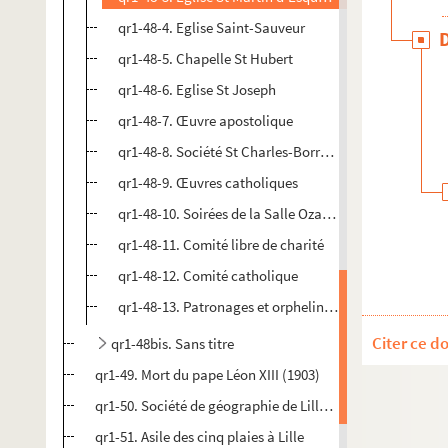
qr1-48-4. Eglise Saint-Sauveur
qr1-48-5. Chapelle St Hubert
qr1-48-6. Eglise St Joseph
qr1-48-7. Œuvre apostolique
qr1-48-8. Société St Charles-Borromée
qr1-48-9. Œuvres catholiques
qr1-48-10. Soirées de la Salle Ozanam cercles d'ouvri
qr1-48-11. Comité libre de charité
qr1-48-12. Comité catholique
qr1-48-13. Patronages et orphelinats
Citer ce d
qr1-48bis. Sans titre
qr1-49. Mort du pape Léon XIII (1903)
qr1-50. Société de géographie de Lille (1906)
qr1-51. Asile des cinq plaies à Lille