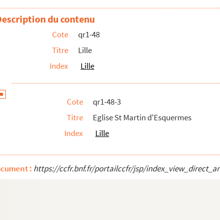
Description du contenu
Cote
qr1-48
Titre
Lille
Index
Lille
Cote
qr1-48-3
ers
Titre
Eglise St Martin d'Esquermes
Index
Lille
ocument :
https://ccfr.bnf.fr/portailccfr/jsp/index_view_dire