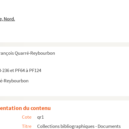
2-1905)
903)
e, Nord.
François Quarré-Reybourbon
3-236 et PF64 à PF124
ré-Reybourbon
entation du contenu
Cote
qr1
Titre
Collections bibliographiques - Documents