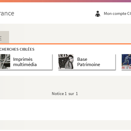
rance
Mon compte C
E
8
CHERCHES CIBLÉES
Imprimés
Base
multimédia
Patrimoine
Notice
1 sur 1
1887-1905)