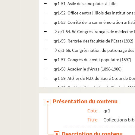
qr1-51. Asile des cinq plaies à Lille
qr1-52. Office central lillois des institution
qr1-53. Comité de la commémoration artisti
qr1-54. 5é Congrès français de médecine L
qr1-55. Rentrée des facultés de l'Etat (1892)
qr1-56. Congrès nation du patronage des l
qr1-57. Congrès du crédit populaire (1897)
qr1-58. Académie d'Arras (1898-1906)
qr1-59. Atelier de N.D. du Sacré Cœur de 
qr1-60. Société d'émulation de Roubaix (18
qr1-61. Académie d'archéologie de Belgi
Présentation du contenu
qr1-62. Congrès de l'industrie de Chimie 
Cote
qr1
qr1-63. Exposition des Arts industriels (18
Titre
Collections bi
qr1-64. Exposition des Beaux-Arts (1881)
Description du contenu
qr1-65. Exposition de Lille (1902)