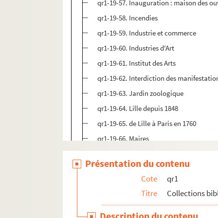
qr1-19-57. Inauguration : maison des ou
qr1-19-58. Incendies
qr1-19-59. Industrie et commerce
qr1-19-60. Industries d'Art
qr1-19-61. Institut des Arts
qr1-19-62. Interdiction des manifestatio
qr1-19-63. Jardin zoologique
qr1-19-64. Lille depuis 1848
qr1-19-65. de Lille à Paris en 1760
qr1-19-66. Maires
qr1-19-67. Mairie
Présentation du contenu
qr1-19-68. Manifestations de 1848
Cote
qr1
qr1-19-69. Marché au poisson
Titre
Collections bi
qr1-19-70. Marché aux chiens
qr1-19-71. Ministre à Lille
Description du contenu