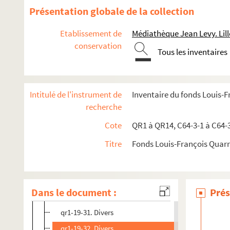
qr1-19-18. Cimetières
Présentation globale de la collection
qr1-19-19. Cirques d'amateurs
Etablissement de
Médiathèque Jean Levy. Lill
qr1-19-20. Citadelle
conservation
Tous les inventaires
qr1-19-21. Comice Agricole
qr1-19-22. Commandants militaires
qr1-19-23. Commune
Intitulé de l'instrument de
Inventaire du fonds Louis-
qr1-19-24. Compagnie immobilière
recherche
qr1-19-25. Confrérie de N.D. du Puy
Cote
QR1 à QR14, C64-3-1 à C64-
qr1-19-26. Conseil général du Nord
Titre
Fonds Louis-François Quar
qr1-19-27. Conseil municipal
qr1-19-28. Création d'un vélodrome
qr1-19-29. Déclassement de la ville
Dans le document :
Prés
qr1-19-30. Démolition du Dieu de Marcq
qr1-19-31. Divers
qr1-19-32. Divers