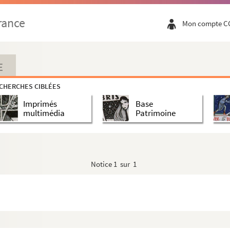
rance
Mon compte C
E
CHERCHES CIBLÉES
Imprimés
Base
multimédia
Patrimoine
Notice
1 sur 1