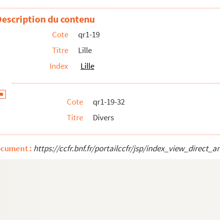
Description du contenu
Cote
qr1-19
Titre
Lille
Index
Lille
Cote
qr1-19-32
Titre
Divers
ocument :
https://ccfr.bnf.fr/portailccfr/jsp/index_view_dire