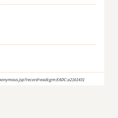
ct_anonymous.jsp?record=eadcgm:EADC:a2161431