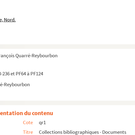
e, Nord.
François Quarré-Reybourbon
3-236 et PF64 à PF124
ré-Reybourbon
entation du contenu
Cote
qr1
Titre
Collections bibliographiques - Documents