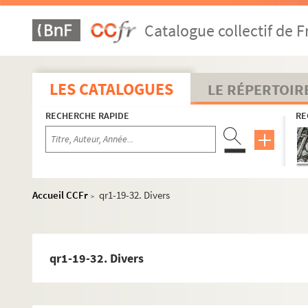
qr1-19-4. Banquets politiques
Catalogue collectif de F
qr1-19-5. Bibliothèque
qr1-19-6. Bleuets
qr1-19-7. Boulevard - Lille-Roubaix
LES CATALOGUES
LE RÉPERTOIR
qr1-19-8. Bourse
RECHERCHE RAPIDE
RE
qr1-19-9. Caisse d'Epargne
qr1-19-10. Canal du magasin à fourrages
qr1-19-11. Cantines scolaires
qr1-19-12. Carnaval
Accueil CCFr
qr1-19-32. Divers
>
qr1-19-13. Chambre de Commerce
qr1-19-14. Châtellerie de Lille
qr1-19-15. Douai
qr1-19-32. Divers
qr1-19-16. Orchies
qr1-19-17. Chemin de fer