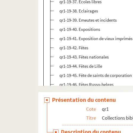
qr1-19-37. Ecoles libres
qr1-19-38. Eclairages
qr1-19-39. Emeutes et incidents
qr1-19-40. Expositions
qr1-19-41. Exposition de vieux imprimés
qr1-19-42. Fêtes
qr1-19-43. Fêtes nationales
qr1-19-44. Fêtes de Lille
qr1-19-45. Fête de saints de corporation
qr1-19-46. Fêtes Russo-belges
qr1-19-47. Foire
Présentation du contenu
qr1-19-48. Gare
Cote
qr1
qr1-19-49. Guides
Titre
Collections bi
qr1-19-50. Habitants des rives de la Deû
qr1-19-51. Halle échevinale
Description du contenu