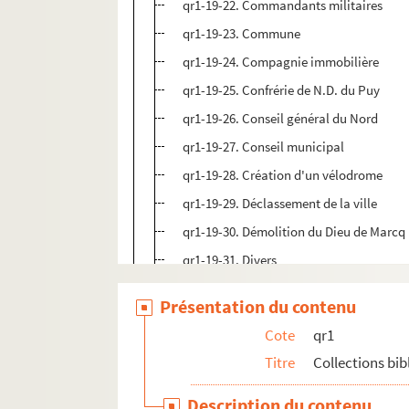
qr1-19-22. Commandants militaires
qr1-19-23. Commune
qr1-19-24. Compagnie immobilière
qr1-19-25. Confrérie de N.D. du Puy
qr1-19-26. Conseil général du Nord
qr1-19-27. Conseil municipal
qr1-19-28. Création d'un vélodrome
qr1-19-29. Déclassement de la ville
qr1-19-30. Démolition du Dieu de Marcq
qr1-19-31. Divers
qr1-19-32. Divers
Présentation du contenu
qr1-19-33. Ecoles académiques
Cote
qr1
qr1-19-34. Ecole des Arts et métiers
Titre
Collections bi
qr1-19-35. Ecole supérieure de commerc
qr1-19-36. Ecole St Luc
Description du contenu