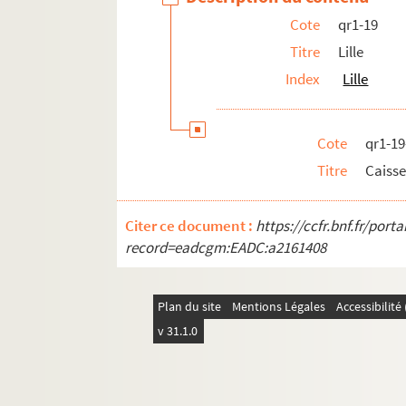
qr1-19-37. Ecoles libres
Cote
qr1-19
qr1-19-38. Eclairages
Titre
Lille
qr1-19-39. Emeutes et incidents
Index
Lille
qr1-19-40. Expositions
qr1-19-41. Exposition de vieux imprimés
Cote
qr1-19
qr1-19-42. Fêtes
Titre
Caiss
qr1-19-43. Fêtes nationales
qr1-19-44. Fêtes de Lille
Citer ce document :
https://ccfr.bnf.fr/por
qr1-19-45. Fête de saints de corporation
record=eadcgm:EADC:a2161408
qr1-19-46. Fêtes Russo-belges
qr1-19-47. Foire
Plan du site
Mentions Légales
Accessibilit
qr1-19-48. Gare
v 31.1.0
qr1-19-49. Guides
qr1-19-50. Habitants des rives de la Deû