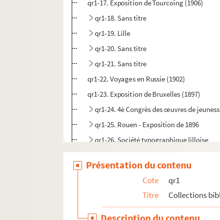
qr1-17. Exposition de Tourcoing (1906)
qr1-18. Sans titre
qr1-19. Lille
qr1-20. Sans titre
qr1-21. Sans titre
qr1-22. Voyages en Russie (1902)
qr1-23. Exposition de Bruxelles (1897)
qr1-24. 4è Congrès des œuvres de jeunesse
qr1-25. Rouen - Exposition de 1896
qr1-26. Société typographique lilloise
qr1-27. Exposition du Cycle et de l'automobi
Présentation du contenu
qr1-28. Société des Amis des Arts de Douai
Cote
qr1
qr1-29. Œuvre de St Léonard (1881-1895)
Titre
Collections bi
qr1-30. Société industrielle (1890-1906)
qr1-31. Cercle des Etudiants des Facultés (1
Description du contenu