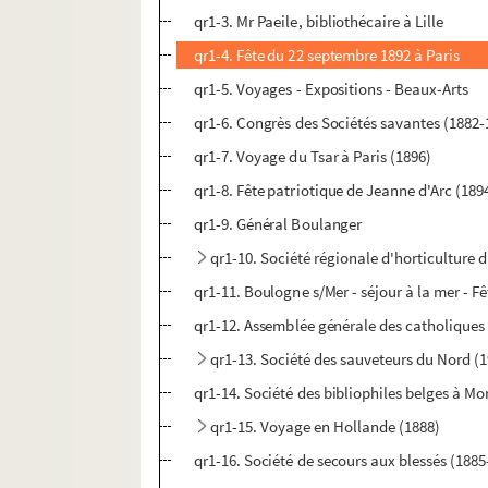
qr1-3. Mr Paeile, bibliothécaire à Lille
qr1-4. Fête du 22 septembre 1892 à Paris
qr1-5. Voyages - Expositions - Beaux-Arts
qr1-6. Congrès des Sociétés savantes (1882-
qr1-7. Voyage du Tsar à Paris (1896)
qr1-8. Fête patriotique de Jeanne d'Arc (189
qr1-9. Général Boulanger
qr1-10. Société régionale d'horticulture 
qr1-11. Boulogne s/Mer - séjour à la mer - F
qr1-12. Assemblée générale des catholiques
qr1-13. Société des sauveteurs du Nord (
qr1-14. Société des bibliophiles belges à Mo
qr1-15. Voyage en Hollande (1888)
qr1-16. Société de secours aux blessés (1885