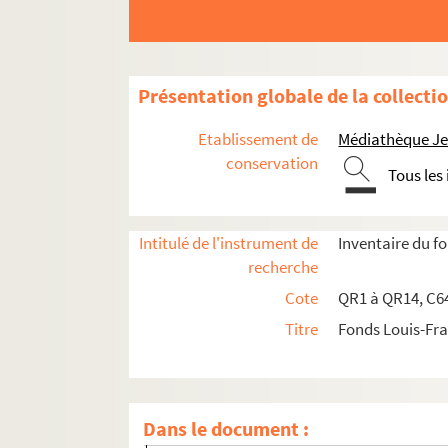
Présentation globale de la collecti
Etablissement de
Médiathèque Jea
conservation
Tous les
Intitulé de l'instrument de
Inventaire du 
recherche
Cote
QR1 à QR14, C64
Titre
Fonds Louis-Fr
qr1. Collections bibliographiques - Documents
qr1-1. Garde Nationale 1er empire, restaura
Dans le document :
qr1-2. Général Faidherbe