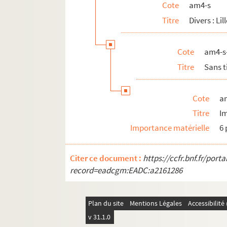
Cote
am4-s
Titre
Divers : Lil
Cote
am4-s
Titre
Sans t
Cote
a
Titre
I
Importance matérielle
6 
Citer ce document :
https://ccfr.bnf.fr/por
record=eadcgm:EADC:a2161286
Plan du site
Mentions Légales
Accessibilit
v 31.1.0