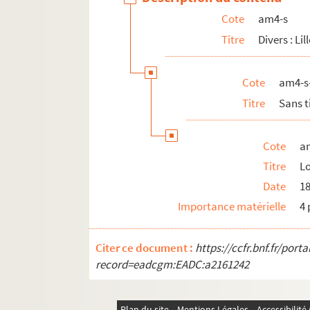
Cote
am4-s
Titre
Divers : Lil
Cote
am4-s
Titre
Sans t
Cote
a
Titre
Lo
Date
1
Importance matérielle
4 
Citer ce document :
https://ccfr.bnf.fr/por
record=eadcgm:EADC:a2161242
Plan du site
Mentions Légales
Accessibilit