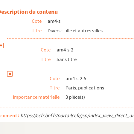
Description du contenu
Cote
am4-s
Titre
Divers : Lille et autres villes
Cote
am4-s-2
Titre
Sans titre
: actes de la préfecture
 : Conseil général du Nord
Cote
am4-s-2-5
 Lille, Palais de Justice
Titre
Paris, publications
Importance matérielle
3 pièce(s)
ocument :
https://ccfr.bnf.fr/portailccfr/jsp/index_view_dire