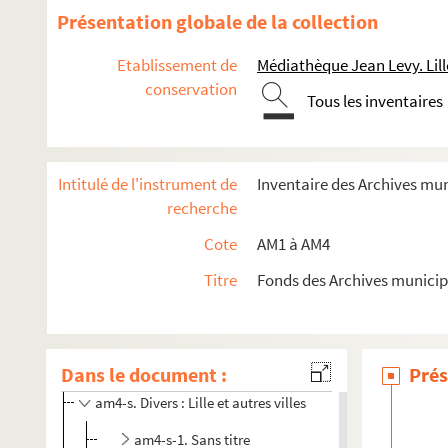
Présentation globale de la collection
Etablissement de
Médiathèque Jean Levy. Lill
conservation
Tous les inventaires
Intitulé de l'instrument de
Inventaire des Archives mu
recherche
Cote
AM1 à AM4
am1. Familles
Titre
Fonds des Archives municip
am2. Communes par ordre alphabétique
am3. Archives de Lille
am4. Lille et autres villes
Dans le document :
Prés
am4-s. Divers : Lille et autres villes
am4-s-1. Sans titre