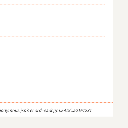
ct_anonymous.jsp?record=eadcgm:EADC:a2161231