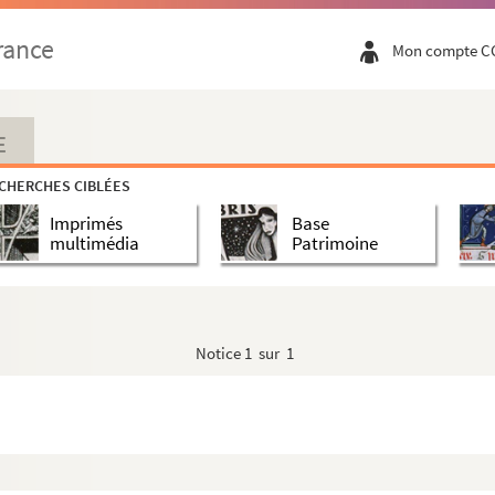
rance
Mon compte C
E
CHERCHES CIBLÉES
Imprimés
Base
multimédia
Patrimoine
Notice
1 sur 1