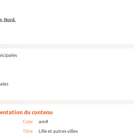
e, Nord.
nicipales
ales
entation du contenu
Cote
am4
Titre
Lille et autres villes