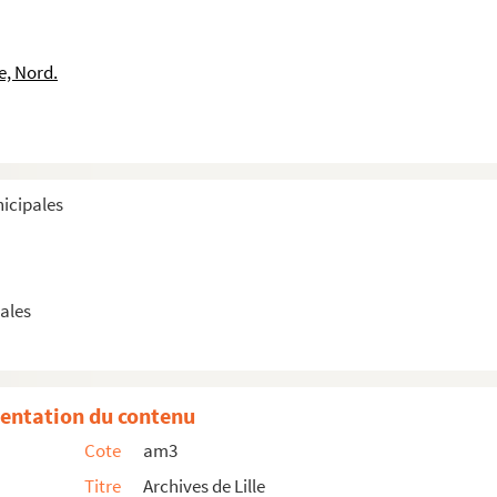
e, Nord.
nicipales
ales
entation du contenu
tois de Lille
Cote
am3
Titre
Archives de Lille