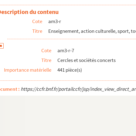
Description du contenu
Cote
am3-r
es
Titre
Enseignement, action culturelle, sport, t
Cote
am3-r-7
Titre
Cercles et sociétés concerts
Importance matérielle
441 pièce(s)
ocument :
https://ccfr.bnf.fr/portailccfr/jsp/index_view_dire
s