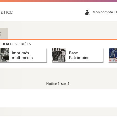
rance
Mon compte C
E
CHERCHES CIBLÉES
Imprimés
Base
multimédia
Patrimoine
Notice
1 sur 1