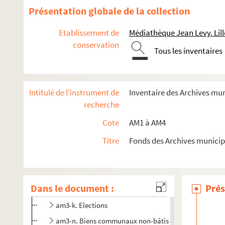
Présentation globale de la collection
Etablissement de
Médiathèque Jean Levy. Lill
conservation
Tous les inventaires
am1. Familles
am2. Communes par ordre alphabétique
Intitulé de l'instrument de
Inventaire des Archives mu
am3. Archives de Lille
recherche
am3-d. Administration générale
Cote
AM1 à AM4
am3-f. Population, économie sociale
Titre
Fonds des Archives municip
am3-g. Administrations financières
am3h. Affaires militaires
am3-i. Police, hygiène publique, justice
Dans le document :
Prés
am3-ia1. Archives de la police de Lille - Chansons en pa
am3-k. Elections
am3-n. Biens communaux non-bâtis