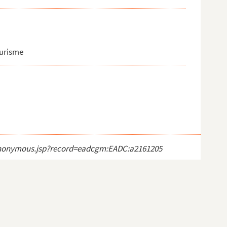
ourisme
ct_anonymous.jsp?record=eadcgm:EADC:a2161205