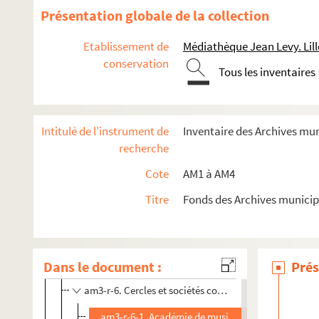
Présentation globale de la collection
am3-k. Elections
am3-n. Biens communaux non-bâtis
Etablissement de
Médiathèque Jean Levy. Lill
conservation
am3-o. Travaux publics
Tous les inventaires
am3-p. Cultes
am3-q. Etablissement hospitaliers et œuvres charitabl
Intitulé de l'instrument de
Inventaire des Archives mu
am3-r. Enseignement, action culturelle, sport, tourisme
recherche
am3-r-1. Cercles et sociétés concerts
Cote
AM1 à AM4
am3-r-2. Cercles et sociétés concerts
Titre
Fonds des Archives municip
am3-r-3. Cercles et sociétés concerts
am3-r-4. Cercles et sociétés concerts
am3-r-5. Cercles et sociétés concerts
Dans le document :
Prés
am3-r-5 bis. Cercles et sociétés concerts
am3-r-6. Cercles et sociétés concerts
am3-r-6-1. Académie de musique