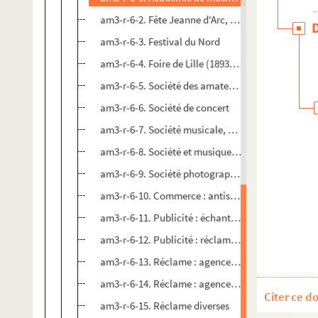
am3-r-6-2. Fête Jeanne d'Arc, Lille (1894,1895, 1
am3-r-6-3. Festival du Nord
am3-r-6-4. Foire de Lille (1893, 1894)
am3-r-6-5. Société des amateurs de musiques
am3-r-6-6. Société de concert
am3-r-6-7. Société musicale, société philharmon
am3-r-6-8. Société et musiques diverses
am3-r-6-9. Société photographique de Lille
am3-r-6-10. Commerce : antisémitisme et germa
am3-r-6-11. Publicité : échantillon papiers-peints
am3-r-6-12. Publicité : réclames habillement, ch
am3-r-6-13. Réclame : agences bancaires
am3-r-6-14. Réclame : agences vélocipédiques
Citer ce d
am3-r-6-15. Réclame diverses