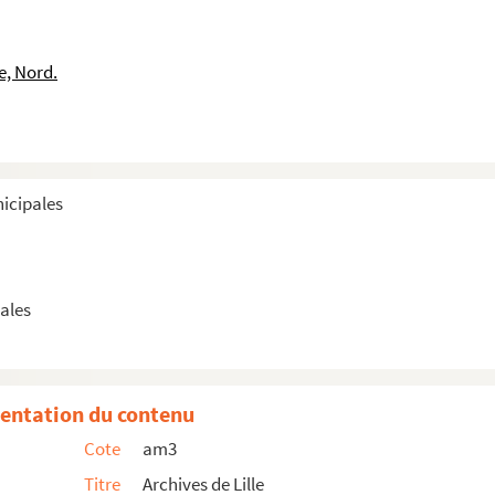
e, Nord.
es
nicipales
ales
entation du contenu
Cote
am3
Titre
Archives de Lille