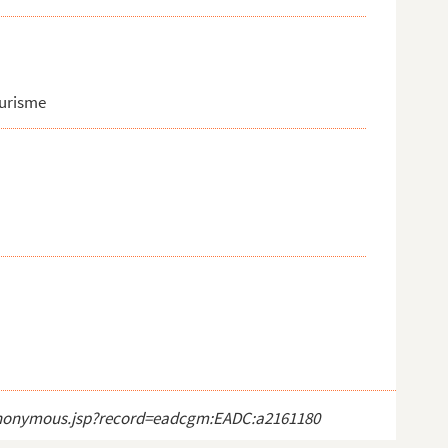
ourisme
ct_anonymous.jsp?record=eadcgm:EADC:a2161180