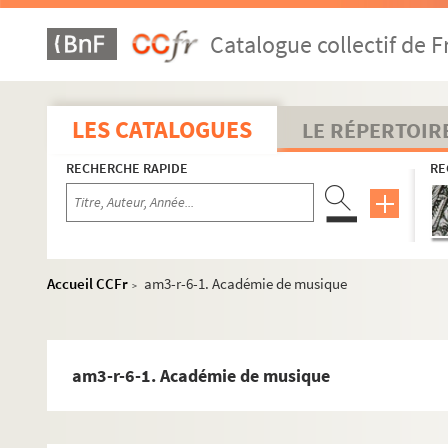
Catalogue collectif de F
LES CATALOGUES
LE RÉPERTOIR
RECHERCHE RAPIDE
RE
am1. Familles
am2. Communes par ordre alphabétique
am3. Archives de Lille
Accueil CCFr
am3-r-6-1. Académie de musique
>
am3-d. Administration générale
am3-f. Population, économie sociale
am3-g. Administrations financières
am3-r-6-1. Académie de musique
am3h. Affaires militaires
am3-i. Police, hygiène publique, justice
am3-ia1. Archives de la police de Lille - Chansons en pa