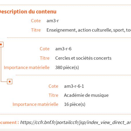
896), dossier commémoratif
Description du contenu
Cote
am3-r
Titre
Enseignement, action culturelle, sport, t
Cote
am3-r-6
ique
Titre
Cercles et sociétés concerts
Importance matérielle
380 pièce(s)
nophobie
Cote
am3-r-6-1
Titre
Académie de musique
aussures
Importance matérielle
16 pièce(s)
ocument :
https://ccfr.bnf.fr/portailccfr/jsp/index_view_dire