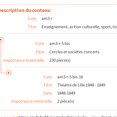
es
Description du contenu
Cote
am3-r
Titre
Enseignement, action culturelle, sport, t
Cote
am3-r-5 bis
Titre
Cercles et sociétés concerts
Importance matérielle
230 pièce(s)
 à Madame Humbert
Cote
am3-r-5 bis-16
 à Monsieur Humbert
Titre
Théâtre de Lille 1848 - 1849
Date
1848-1849
Importance matérielle
2 pièce(s)
oncerts