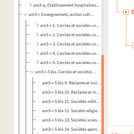
am3-q. Etablissement hospitaliers et œuvres charitabl
am3-r. Enseignement, action culturelle, sport, tourisme
am3-r-1. Cercles et sociétés concerts
am3-r-2. Cercles et sociétés concerts
am3-r-3. Cercles et sociétés concerts
am3-r-4. Cercles et sociétés concerts
am3-r-5. Cercles et sociétés concerts
am3-r-5 bis. Cercles et sociétés concerts
am3-r-5 bis-9. Réclame et invitations adressées
am3-r-5 bis-10. Réclame et invitations adressées
am3-r-5 bis-11. Sociétés militaires
am3-r-5 bis-12. Société religieuses : fêtes
am3-r-5 bis-13. Sociétés scientifiques : congrès, c
am3-r-5 bis-14. Sociétés sportives