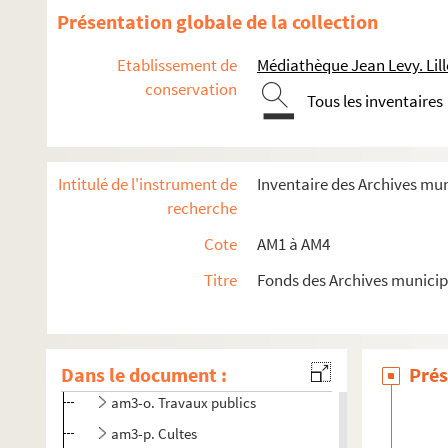
Présentation globale de la collection
am1. Familles
Etablissement de
Médiathèque Jean Levy. Lill
am2. Communes par ordre alphabétique
conservation
Tous les inventaires
am3. Archives de Lille
am3-d. Administration générale
Intitulé de l'instrument de
Inventaire des Archives mu
am3-f. Population, économie sociale
recherche
am3-g. Administrations financières
Cote
AM1 à AM4
am3h. Affaires militaires
am3-i. Police, hygiène publique, justice
Titre
Fonds des Archives municip
am3-ia1. Archives de la police de Lille - Chansons en pa
am3-k. Elections
Dans le document :
am3-n. Biens communaux non-bâtis
Prés
am3-o. Travaux publics
am3-p. Cultes