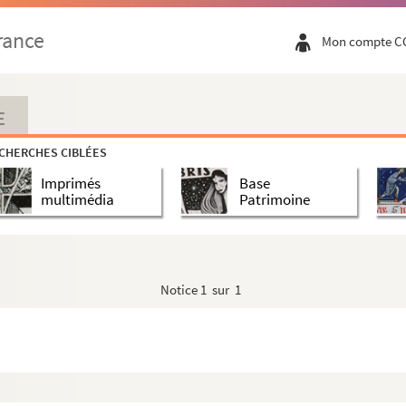
rance
Mon compte C
E
CHERCHES CIBLÉES
Imprimés
Base
multimédia
Patrimoine
Notice
1 sur 1