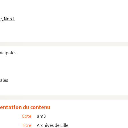
e, Nord.
nicipales
ales
tois de Lille
entation du contenu
Cote
am3
Titre
Archives de Lille