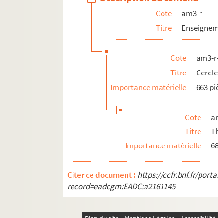
Cote
am3-r
Titre
Enseigneme
Cote
am3-r
Titre
Cercle
Importance matérielle
663 pi
Cote
a
Titre
Th
Importance matérielle
68
Citer ce document :
https://ccfr.bnf.fr/por
record=eadcgm:EADC:a2161145