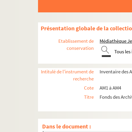
am1. Familles
Présentation globale de la collecti
am2. Communes par ordre alphabétique
Etablissement de
Médiathèque Jea
am3. Archives de Lille
conservation
Tous les
am3-d. Administration générale
am3-f. Population, économie sociale
am3-g. Administrations financières
Intitulé de l'instrument de
Inventaire des 
recherche
am3h. Affaires militaires
Cote
AM1 à AM4
am3-i. Police, hygiène publique, justice
Titre
Fonds des Archi
am3-ia1. Archives de la police de Lille - 
am3-k. Elections
am3-n. Biens communaux non-bâtis
Dans le document :
am3-o. Travaux publics