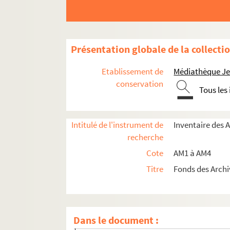
am1. Familles
Présentation globale de la collecti
am2. Communes par ordre alphabétique
Etablissement de
Médiathèque Jea
am3. Archives de Lille
conservation
Tous les
am3-d. Administration générale
am3-f. Population, économie sociale
am3-g. Administrations financières
Intitulé de l'instrument de
Inventaire des 
recherche
am3h. Affaires militaires
Cote
AM1 à AM4
am3-i. Police, hygiène publique, justice
Titre
Fonds des Archi
am3-ia1. Archives de la police de Lille - 
am3-k. Elections
am3-n. Biens communaux non-bâtis
Dans le document :
am3-o. Travaux publics