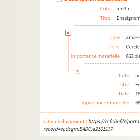
Cote
am3-r
Titre
Enseigneme
Cote
am3-r
Titre
Cercle
Importance matérielle
663 pi
Cote
a
Titre
Fo
Date
1
Importance matérielle
68
Citer ce document :
https://ccfr.bnf.fr/por
record=eadcgm:EADC:a2161137