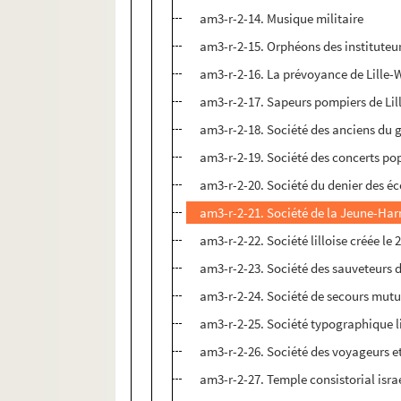
am3-r-2-14. Musique militaire
am3-r-2-15. Orphéons des instituteurs
am3-r-2-16. La prévoyance de Lill
am3-r-2-17. Sapeurs pompiers de Lil
am3-r-2-18. Société des anciens du 
am3-r-2-19. Société des concerts po
am3-r-2-20. Société du denier des éco
am3-r-2-21. Société de la Jeune-Ha
am3-r-2-22. Société lilloise créée le
am3-r-2-23. Société des sauveteurs 
am3-r-2-24. Société de secours mutue
am3-r-2-25. Société typographique li
am3-r-2-26. Société des voyageurs 
am3-r-2-27. Temple consistorial israé