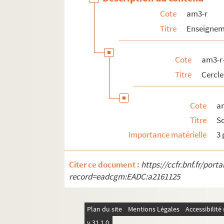
Cote
am3-r
Titre
Enseigneme
Cote
am3-r
Titre
Cercle
Cote
a
Titre
S
Importance matérielle
3 
Citer ce document :
https://ccfr.bnf.fr/por
record=eadcgm:EADC:a2161125
Plan du site
Mentions Légales
Accessibilit
v 31.1.0