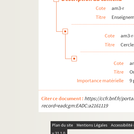
Cote
am3-r
Titre
Enseigneme
Cote
am3-r
Titre
Cercle
Cote
a
Titre
Or
Importance matérielle
9 
Citer ce document :
https://ccfr.bnf.fr/por
record=eadcgm:EADC:a2161119
Plan du site
Mentions Légales
Accessibilit
v 31.1.0