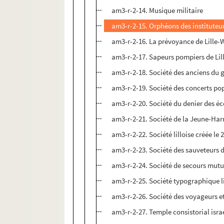
am3-r-2-14. Musique militaire
am3-r-2-15. Orphéons des instituteurs
am3-r-2-16. La prévoyance de Lill
am3-r-2-17. Sapeurs pompiers de Lil
am3-r-2-18. Société des anciens du 
am3-r-2-19. Société des concerts po
am3-r-2-20. Société du denier des éco
am3-r-2-21. Société de la Jeune-Ha
am3-r-2-22. Société lilloise créée le
am3-r-2-23. Société des sauveteurs 
am3-r-2-24. Société de secours mutue
am3-r-2-25. Société typographique li
am3-r-2-26. Société des voyageurs 
am3-r-2-27. Temple consistorial israé