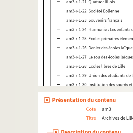
am3-r-1-21. Quatuor lillois
am3-r-1-22. Société Eolienne
am3-r-1-23. Souvenirs français
am3-r-1-24. Harmonie : Les enfants 
am3-r-1-25. Ecoles primaires élément
am3-r-1-26. Denier des écoles laïque
am3-r-1-27. Le sou des écoles laïque
am3-r-1-28. Ecoles libres de Lille
am3-r-1-29. Union des étudiants de l
am3-r-1-30. Institution des sourds e
am3-r-1-31. Comité des arbres de No
Présentation du contenu
am3-r-2. Cercles et sociétés concerts
Cote
am3
am3-r-3. Cercles et sociétés concerts
Titre
Archives de Lill
am3-r-4. Cercles et sociétés concerts
Description du contenu
am3-r-5. Cercles et sociétés concerts