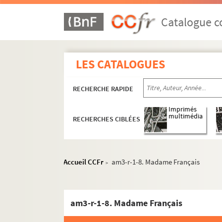
Catalogue co
LES CATALOGUES
RECHERCHE RAPIDE
Imprimés
multimédia
RECHERCHES CIBLÉES
am1. Familles
am2. Communes par ordre alphabétique
am3. Archives de Lille
Accueil CCFr
am3-r-1-8. Madame Français
>
am3-d. Administration générale
am3-f. Population, économie sociale
am3-r-1-8. Madame Français
am3-g. Administrations financières
am3h. Affaires militaires