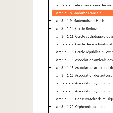
am3-r-1-7. Fête anniversaire des an
am3-r-1-8. Madame Français
am3-r-1-9. Mademoiselle Hirsh
am3-r-1-10. Cercle Berlioz
am3-r-1-11. Cercle catholique d'ouvr
am3-r-1-12. Cercle des étudiants ca
am3-r-1-13. Cercle républicain l'Ave
am3-r-1-14. Association amicale des 
am3-r-1-15. Association artistique 
am3-r-1-16. Association des auteurs
am3-r-1-17. Association symphoniqu
am3-r-1-18. Association symphonique 
am3-r-1-19. Conservatoire de musiqu
am3-r-1-20. Orphéonistes lillois