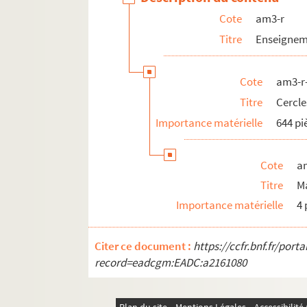
Cote
am3-r
am3-r-5 bis. Cercles et sociétés conce
Titre
Enseigneme
am3-r-6. Cercles et sociétés concerts
am3-r-7. Cercles et sociétés concerts
Cote
am3-r
am4. Lille et autres villes
Titre
Cercle
Importance matérielle
644 pi
Cote
a
Titre
M
Importance matérielle
4 
Citer ce document :
https://ccfr.bnf.fr/por
record=eadcgm:EADC:a2161080