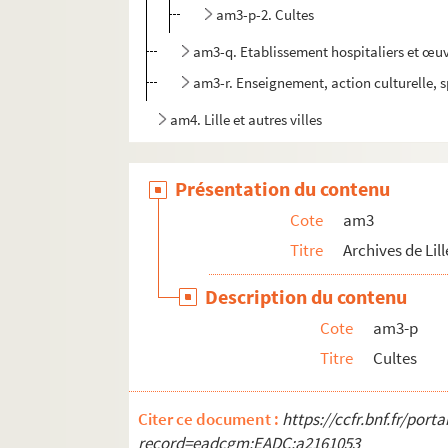
am3-p-2. Cultes
am3-q. Etablissement hospitaliers et œuv
am3-r. Enseignement, action culturelle, s
am4. Lille et autres villes
Présentation du contenu
Cote
am3
Titre
Archives de Lill
Description du contenu
Cote
am3-p
Titre
Cultes
Citer ce document :
https://ccfr.bnf.fr/por
record=eadcgm:EADC:a2161053