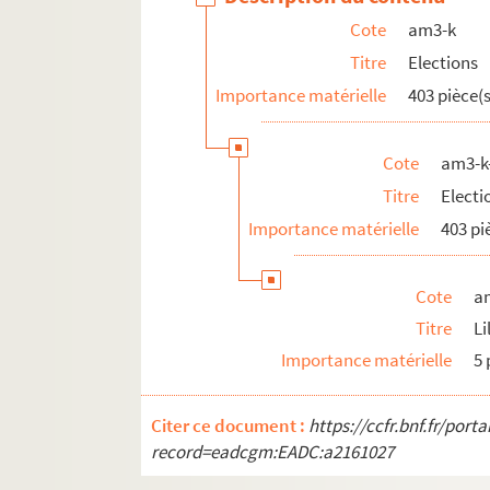
Cote
am3-k
Titre
Elections
Importance matérielle
403 pièce(s
Cote
am3-k
Titre
Electi
Importance matérielle
403 pi
Cote
a
Titre
Li
Importance matérielle
5 
Citer ce document :
https://ccfr.bnf.fr/por
record=eadcgm:EADC:a2161027