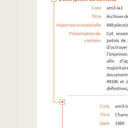
Cote
am3-ia1
Titre
Archives de
Importance matérielle
848 pièce(s
Présentation du
Cet ensem
contenu
patois de 
d'octroyer
l'imprimer
afin d'a
majoritai
documents
44186 et 
définitives
Cote
am3-i
Titre
Chans
Date
1889