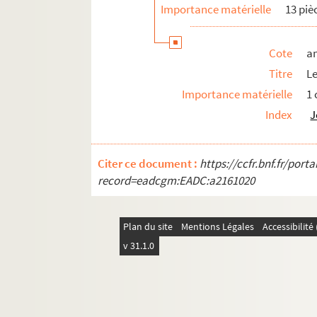
Importance matérielle
13 piè
Cote
a
Titre
Le
Importance matérielle
1
Index
J
Citer ce document :
https://ccfr.bnf.fr/por
record=eadcgm:EADC:a2161020
Plan du site
Mentions Légales
Accessibilit
v 31.1.0