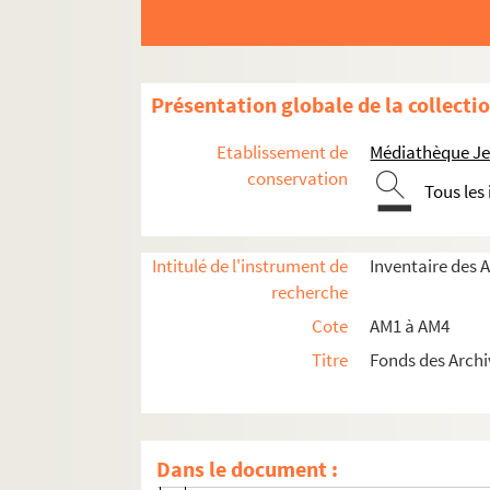
am3-ia1-1875. Chansons de 1875
am3-ia1-1876. Chansons de 1876
am3-ia1-1877. Chansons de 1877
Présentation globale de la collecti
am3-ia1-1878. Chansons de 1878
Etablissement de
Médiathèque Jea
am3-ia1-1879. Chansons de 1879
conservation
Tous les
am3-ia1-1880. Chansons de 1880
am3-ia1-1881. Chansons de Chansons
am3-ia1-1882. Chansons de 1882
Intitulé de l'instrument de
Inventaire des 
recherche
am3-ia1-1883. Chansons de 1883
Cote
AM1 à AM4
am3-ia1-1884. Chansons de 1884
Titre
Fonds des Archi
am3-ia1-1885. Chansons de 1885
am3-ia1-1886. Chansons de 1886
am3-ia1-1887. Chansons de 1887
Dans le document :
am3-ia1-1888. Chansons de 1888