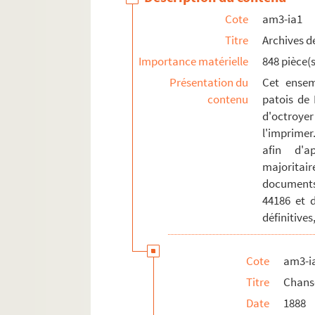
Cote
am3-ia1
Titre
Archives de
Importance matérielle
848 pièce(s
Présentation du
Cet ensem
contenu
patois de 
d'octroyer
l'imprimer
afin d'a
majoritai
documents
44186 et 
définitives
Cote
am3-i
Titre
Chans
Date
1888