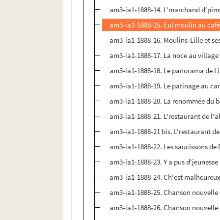
am3-ia1-1888-14. L'marchand d'pimne
am3-ia1-1888-15. Eul moulin au caf
am3-ia1-1888-16. Moulins-Lille et ses
am3-ia1-1888-17. La noce au village 
am3-ia1-1888-18. Le panorama de Li
am3-ia1-1888-19. Le patinage au c
am3-ia1-1888-20. La renommée du bo
am3-ia1-1888-21. L'restaurant de l'a
am3-ia1-1888-21 bis. L'restaurant de
am3-ia1-1888-22. Les saucissons de
am3-ia1-1888-23. Y a pus d'jeunesse 
am3-ia1-1888-24. Ch'est malheureux
am3-ia1-1888-25. Chanson nouvelle e
am3-ia1-1888-26. Chanson nouvelle en