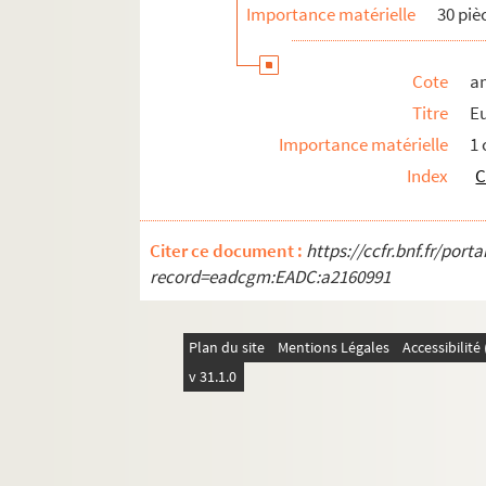
Importance matérielle
30 piè
Cote
a
Titre
Eu
Importance matérielle
1
Index
C
Citer ce document :
https://ccfr.bnf.fr/por
record=eadcgm:EADC:a2160991
Plan du site
Mentions Légales
Accessibilit
v 31.1.0