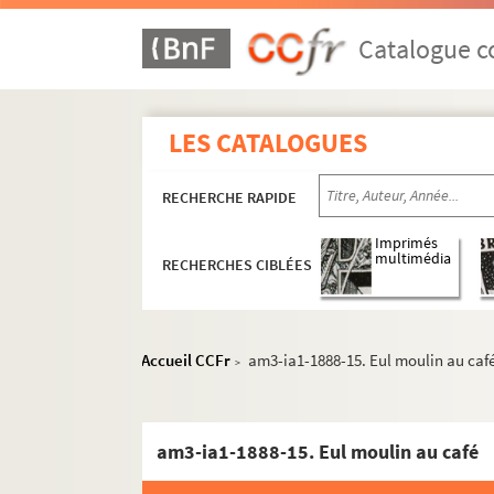
am3-ia1-1873. Chansons de 1873
Catalogue co
am3-ia1-1874. Chansons de 1874
am3-ia1-1875. Chansons de 1875
am3-ia1-1876. Chansons de 1876
LES CATALOGUES
am3-ia1-1877. Chansons de 1877
am3-ia1-1878. Chansons de 1878
RECHERCHE RAPIDE
am3-ia1-1879. Chansons de 1879
Imprimés
am3-ia1-1880. Chansons de 1880
multimédia
RECHERCHES CIBLÉES
am3-ia1-1881. Chansons de Chansons
am3-ia1-1882. Chansons de 1882
am3-ia1-1883. Chansons de 1883
Accueil CCFr
am3-ia1-1888-15. Eul moulin au caf
>
am3-ia1-1884. Chansons de 1884
am3-ia1-1885. Chansons de 1885
am3-ia1-1888-15. Eul moulin au café
am3-ia1-1886. Chansons de 1886
am3-ia1-1887. Chansons de 1887