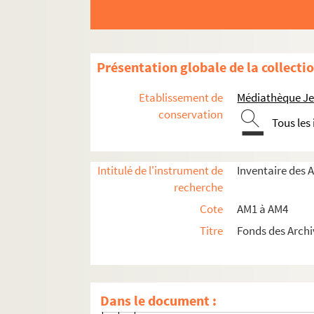
am3-ia1-1888. Chansons de 1888
am3-ia1-1888-1. Aller à l'grand Maso
Présentation globale de la collecti
am3-ia1-1888-2. L'amus'mint d'un vill
am3-ia1-1888-3. L'avinture d'un bouc
Etablissement de
Médiathèque Jea
am3-ia1-1888-4. Les brossiers
conservation
Tous les
am3-ia1-1888-5. Un célibataire malh
am3-ia1-1888-6. Le Chiffonnier : cha
Intitulé de l'instrument de
Inventaire des 
am3-ia1-1888-7. L'avantage du bon g
recherche
am3-ia1-1888-8. L'épicerie lilloise :
Cote
AM1 à AM4
am3-ia1-1888-9. L'eurtraite aux fla
Titre
Fonds des Archi
am3-ia1-1888-10. L'exposition de 188
am3-ia1-1888-11. Le grand vent du 30
am3-ia1-1888-12. Les Hérings
Dans le document :
am3-ia1-1888-13. L'homme cocu : cha