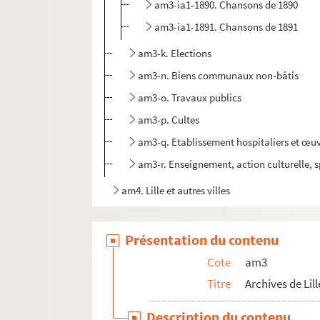
am3-ia1-1890. Chansons de 1890
am3-ia1-1891. Chansons de 1891
am3-k. Elections
am3-n. Biens communaux non-bâtis
am3-o. Travaux publics
am3-p. Cultes
am3-q. Etablissement hospitaliers et œuv
am3-r. Enseignement, action culturelle, s
am4. Lille et autres villes
Présentation du contenu
Cote
am3
Titre
Archives de Lill
Description du contenu