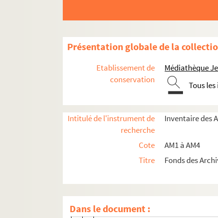
am3-ia1-1887-4 bis. L'conseil de révi
am3-ia1-1887-5. L'désagrémint d'fré
am3-ia1-1887-6. Les douceurs conju
Présentation globale de la collecti
am3-ia1-1887-7. Chanson nouvelle en
Etablissement de
Médiathèque Jea
am3-ia1-1887-8. Lille d'aujourd'hui 
conservation
Tous les
am3-ia1-1887-9. Un malheureux in
am3-ia1-1887-10. Les marchands d'ca
Intitulé de l'instrument de
Inventaire des 
am3-ia1-1887-11. Les regrets du mar
recherche
am3-ia1-1887-12. L'testamint d'un s
Cote
AM1 à AM4
am3-ia1-1887-13. Chanson nouvelle e
Titre
Fonds des Archi
am3-ia1-1887-13 bis. Chanson nouvell
am3-ia1-1887-14. Chanson nouvelle e
am3-ia1-1887-15. Les beurres de ma
Dans le document :
am3-ia1-1887-16. Le concert festival