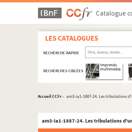
am3-ia1-1877. Chansons de 1877
am3-ia1-1878. Chansons de 1878
Catalogue co
am3-ia1-1879. Chansons de 1879
am3-ia1-1880. Chansons de 1880
LES CATALOGUES
am3-ia1-1881. Chansons de Chansons
am3-ia1-1882. Chansons de 1882
RECHERCHE RAPIDE
am3-ia1-1883. Chansons de 1883
Imprimés
am3-ia1-1884. Chansons de 1884
multimédia
RECHERCHES CIBLÉES
am3-ia1-1885. Chansons de 1885
am3-ia1-1886. Chansons de 1886
am3-ia1-1887. Chansons de 1887
Accueil CCFr
am3-ia1-1887-24. Les tribulations 
>
am3-ia1-1887-1. Un amour de parin
am3-ia1-1887-2. Un abus conjugal
am3-ia1-1887-24. Les tribulations d'
am3-ia1-1887-3. Les Cabaretiers : c
am3-ia1-1887-4. L'conseil de révisio