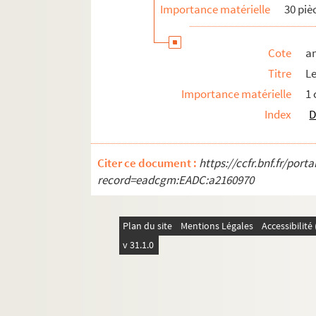
Importance matérielle
30 piè
Cote
a
Titre
L
Importance matérielle
1
Index
D
Citer ce document :
https://ccfr.bnf.fr/por
record=eadcgm:EADC:a2160970
Plan du site
Mentions Légales
Accessibilit
v 31.1.0