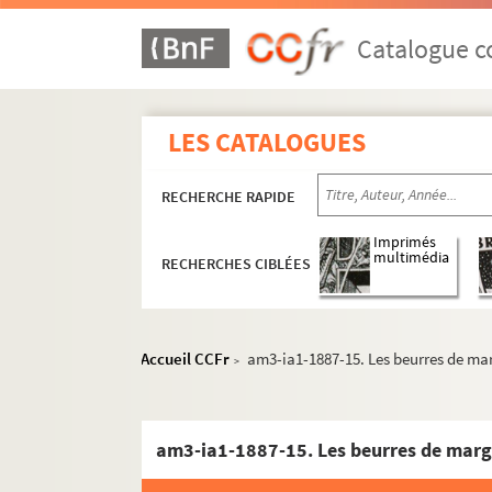
am3-ia1-1874. Chansons de 1874
Catalogue co
am3-ia1-1875. Chansons de 1875
am3-ia1-1876. Chansons de 1876
am3-ia1-1877. Chansons de 1877
LES CATALOGUES
am3-ia1-1878. Chansons de 1878
am3-ia1-1879. Chansons de 1879
RECHERCHE RAPIDE
am3-ia1-1880. Chansons de 1880
Imprimés
am3-ia1-1881. Chansons de Chansons
multimédia
RECHERCHES CIBLÉES
am3-ia1-1882. Chansons de 1882
am3-ia1-1883. Chansons de 1883
am3-ia1-1884. Chansons de 1884
Accueil CCFr
am3-ia1-1887-15. Les beurres de ma
>
am3-ia1-1885. Chansons de 1885
am3-ia1-1886. Chansons de 1886
am3-ia1-1887-15. Les beurres de marg
am3-ia1-1887. Chansons de 1887