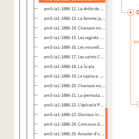
am3-ia1-1886-12. La drôle de noce : chanson nouve
am3-ia1-1886-13. La femme jalouse : chanson nouve
am3-ia1-1886-14. Chanson nouvelle en patois de L
am3-ia1-1886-15. Les regrets d'une jardinière
Im
am3-ia1-1886-16. Les nouvelles au cricré
am3-ia1-1886-17. Les saints Crépin
am3-ia1-1886-18. La Scala
am3-ia1-1886-19. Le tapioca universel
am3-ia1-1886-20. Chanson nouvelle en patois de L
am3-ia1-1886-21. La permutation
am3-ia1-1886-22. L'épicerie Paulaire de Fives Sai
am3-ia1-1886-23. Glorieux in mer
am3-ia1-1886-24. Concours de poésie du 7 février 
am3-ia1-1886-25. Acouter d'vant vous marier : cha