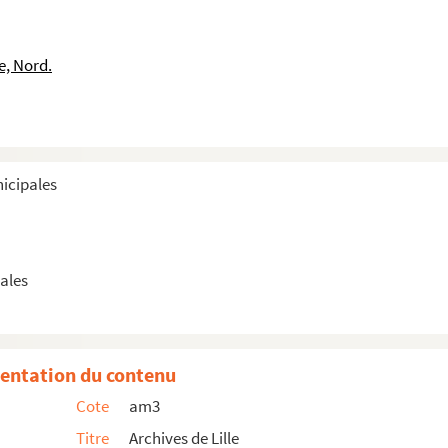
e, Nord.
nicipales
ales
 en patois de Lille
entation du contenu
le
Cote
am3
e Lille
Titre
Archives de Lille
 de Lille (suite)