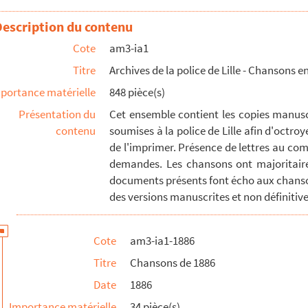
lle en patois de Lille
Description du contenu
lle en patois de Lille
Cote
am3-ia1
ille
Titre
Archives de la police de Lille - Chansons en
portance matérielle
848 pièce(s)
Présentation du
Cet ensemble contient les copies manuscr
contenu
soumises à la police de Lille afin d'octroy
de l'imprimer. Présence de lettres au com
demandes. Les chansons ont majoritaire
documents présents font écho aux chanso
ille
des versions manuscrites et non définitives
nt-Maurice
Cote
am3-ia1-1886
Titre
Chansons de 1886
1886
Date
1886
nson nouvelle en patois de Lille
Importance matérielle
34 pièce(s)