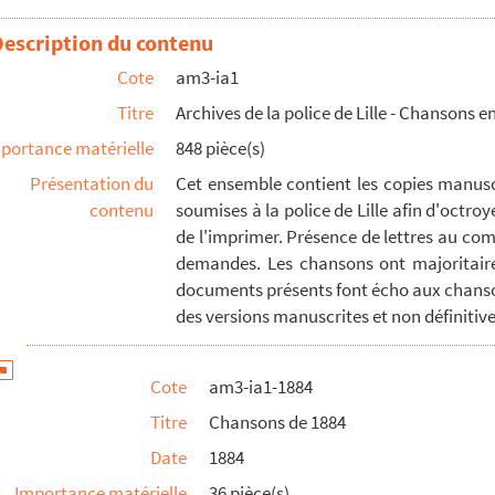
Description du contenu
Cote
am3-ia1
Titre
Archives de la police de Lille - Chansons en
portance matérielle
848 pièce(s)
Présentation du
Cet ensemble contient les copies manuscr
contenu
soumises à la police de Lille afin d'octroy
de l'imprimer. Présence de lettres au com
demandes. Les chansons ont majoritaire
documents présents font écho aux chanso
des versions manuscrites et non définitives
 un phénomène
Cote
am3-ia1-1884
Titre
Chansons de 1884
Date
1884
Importance matérielle
36 pièce(s)