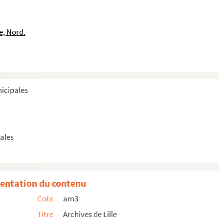
e, Nord.
nicipales
ales
entation du contenu
Cote
am3
Titre
Archives de Lille