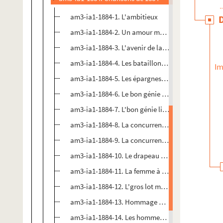
am3-ia1-1884-1. L'ambitieux
am3-ia1-1884-2. Un amour malheureux
am3-ia1-1884-3. L'avenir de la France
am3-ia1-1884-4. Les bataillons scolaires
Im
am3-ia1-1884-5. Les épargnes dins Lille
am3-ia1-1884-6. Le bon génie de Paris
am3-ia1-1884-7. L'bon génie lillois
am3-ia1-1884-8. La concurrence de l'horlogerie
am3-ia1-1884-9. La concurrence allemande
am3-ia1-1884-10. Le drapeau de la France
am3-ia1-1884-11. La femme à la tête de cheval :
am3-ia1-1884-12. L'gros lot manqué
am3-ia1-1884-13. Hommage à Gambetta
am3-ia1-1884-14. Les hommes sans femmes