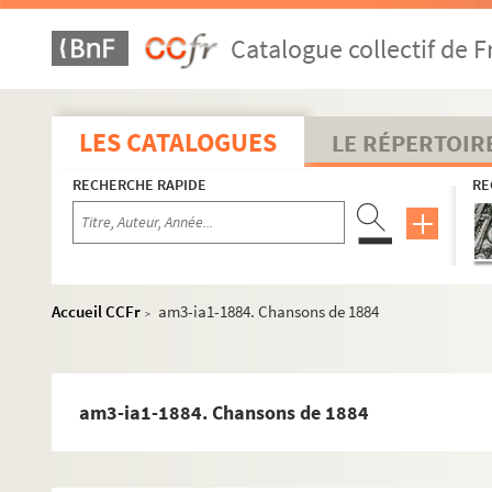
am3-d. Administration générale
Catalogue collectif de F
am3-f. Population, économie sociale
am3-g. Administrations financières
am3h. Affaires militaires
LES CATALOGUES
LE RÉPERTOIR
am3-i. Police, hygiène publique, justice
RECHERCHE RAPIDE
RE
am3-ia1. Archives de la police de Lille - Chansons en patoi
am3-ia1-1858. Chansons de 1858
am3-ia1-1861. Chansons de 1861
am3-ia1-1862. Chansons de 1862
Accueil CCFr
am3-ia1-1884. Chansons de 1884
>
am3-ia1-1863. Chansons de 1863
am3-ia1-1864. Chansons de 1864
am3-ia1-1865. Chansons de 1865
am3-ia1-1884. Chansons de 1884
am3-ia1-1866. Chansons de 1866
am3-ia1-1867. Chansons de 1867