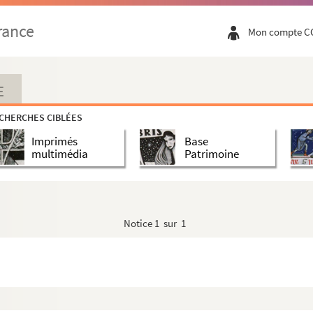
rance
Mon compte C
E
CHERCHES CIBLÉES
s de Lille
Imprimés
Base
multimédia
Patrimoine
Notice
1 sur 1