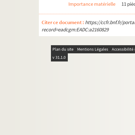
Importance matérielle
11 piè
Citer ce document :
https://ccfr.bnf.fr/por
record=eadcgm:EADC:a2160829
Plan du site
Mentions Légales
Accessibilit
v 31.1.0