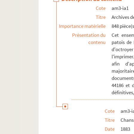
Cote
am3-ia1
Titre
Archives de
Importance matérielle
848 pièce(s
Présentation du
Cet ensem
contenu
patois de 
d'octroyer
l'imprimer
afin d'a
majoritai
documents
44186 et 
définitives
Cote
am3-i
Titre
Chans
Date
1883