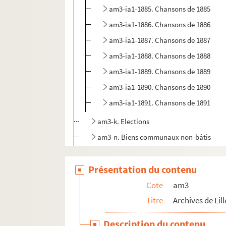
am3-ia1-1885. Chansons de 1885
am3-ia1-1886. Chansons de 1886
am3-ia1-1887. Chansons de 1887
am3-ia1-1888. Chansons de 1888
am3-ia1-1889. Chansons de 1889
am3-ia1-1890. Chansons de 1890
am3-ia1-1891. Chansons de 1891
am3-k. Elections
am3-n. Biens communaux non-bâtis
am3-o. Travaux publics
Présentation du contenu
am3-p. Cultes
am3-q. Etablissement hospitaliers et œuv
Cote
am3
am3-r. Enseignement, action culturelle, s
Titre
Archives de Lill
am4. Lille et autres villes
Description du contenu