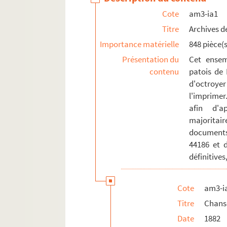
am3-n. Biens communaux non-bâtis
Cote
am3-ia1
am3-o. Travaux publics
Titre
Archives de
am3-p. Cultes
Importance matérielle
848 pièce(s
am3-q. Etablissement hospitaliers et œuv
Présentation du
Cet ensem
am3-r. Enseignement, action culturelle, s
contenu
patois de 
d'octroyer
am4. Lille et autres villes
l'imprimer
afin d'a
majoritai
documents
44186 et 
définitives
Cote
am3-i
Titre
Chans
Date
1882