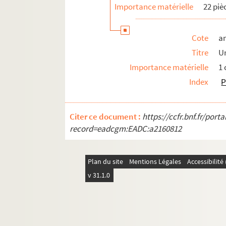
Importance matérielle
22 piè
Cote
a
Titre
U
Importance matérielle
1
Index
P
Citer ce document :
https://ccfr.bnf.fr/por
record=eadcgm:EADC:a2160812
Plan du site
Mentions Légales
Accessibilit
v 31.1.0