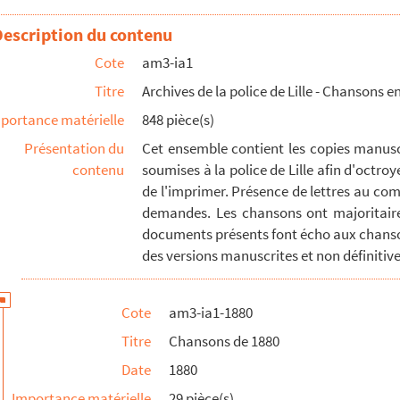
Description du contenu
Cote
am3-ia1
Titre
Archives de la police de Lille - Chansons en
portance matérielle
848 pièce(s)
Présentation du
Cet ensemble contient les copies manuscr
contenu
soumises à la police de Lille afin d'octroy
de l'imprimer. Présence de lettres au com
demandes. Les chansons ont majoritaire
documents présents font écho aux chanso
des versions manuscrites et non définitives
Cote
am3-ia1-1880
Titre
Chansons de 1880
Date
1880
Importance matérielle
29 pièce(s)