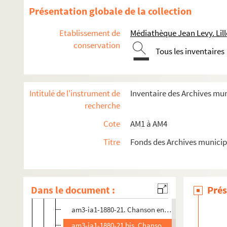
am3-ia1-1880-9. Les facteurs de la poste
Présentation globale de la collection
am3-ia1-1880-10. L'école laïque gratuite et obliga
Etablissement de
Médiathèque Jean Levy. Lill
am3-ia1-1880-11. Les fourniaux écologiques
conservation
Tous les inventaires
am3-ia1-1880-12. L'hiver rigoureux
am3-ia1-1880-13. L'inondation de mésali en Espa
am3-ia1-1880-14. L'projet de réduction du service 
Intitulé de l'instrument de
Inventaire des Archives mu
am3-ia1-1880-15. L'petit chez les Zoulous
recherche
am3-ia1-1880-16. L'projet du divorce
Cote
AM1 à AM4
am3-ia1-1880-17. Chanson nouvelle en patois de Li
Titre
Fonds des Archives municip
am3-ia1-1880-17 bis. Chanson nouvelle en patois d
am3-ia1-1880-18. Le divorce
am3-ia1-1880-19. Chanson en patois de Lille
Dans le document :
Prés
am3-ia1-1880-20. Chanson en patois de Lille
am3-ia1-1880-21. Chanson en patois de Lille
am3-ia1-1880-21 bis. Chanson en patois de Lille