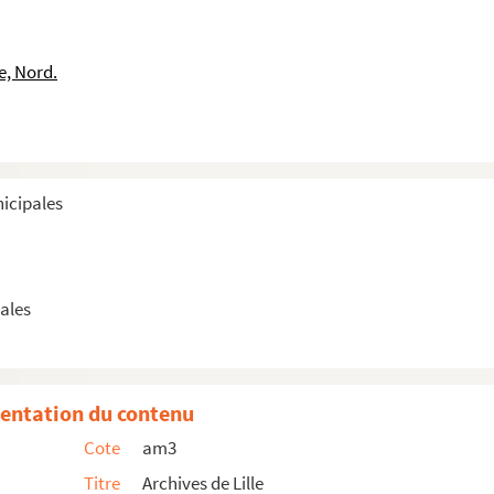
toire
e, Nord.
gne
militaire
nicipales
lle chantée par les Amis de la gaité
ales
e Lille chantée par les Amis de la gaité
entation du contenu
Cote
am3
Titre
Archives de Lille